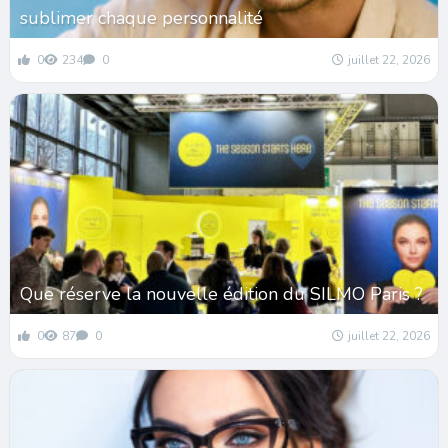
sublimer chaque personnalité
0
234
0
juillet 22, 2026
Que réserve la nouvelle édition du SILMO Paris ?
0
87
0
juillet 22, 2026