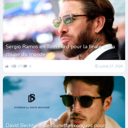
Sergio Ramos en Tom Ford pour la finale de la
coupe du monde
0
270
0
juillet 27, 2026
David Beckham, des lunettes conçues pour