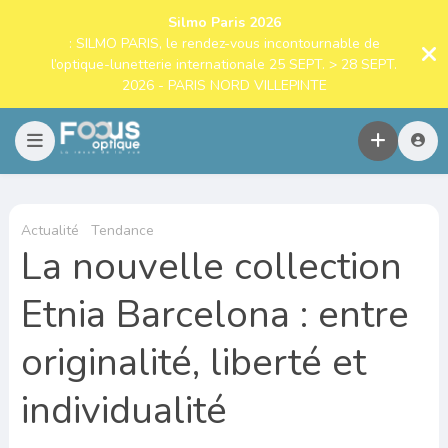
Silmo Paris 2026
: SILMO PARIS, le rendez-vous incontournable de
l’optique-lunetterie internationale 25 SEPT. > 28 SEPT.
2026 - PARIS NORD VILLEPINTE
Actualité
Tendance
La nouvelle collection
Etnia Barcelona : entre
originalité, liberté et
individualité