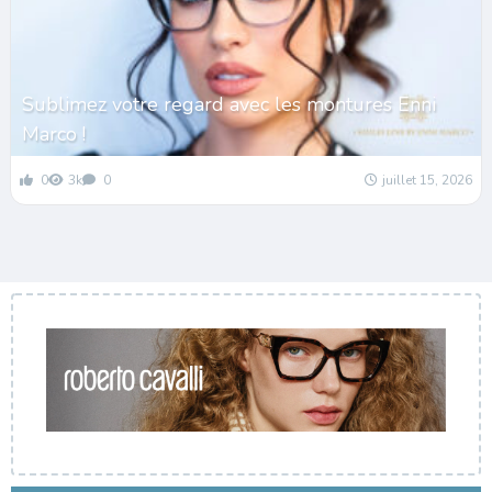
Sublimez votre regard avec les montures Enni
Marco !
0
3k
0
juillet 15, 2026