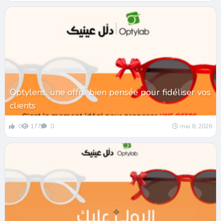
Optylens, une offre bien pensée pour fidéliser vos
clients
0
177
0
mai 8, 2026