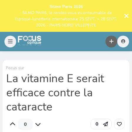
Silmo Paris 2026
: SILMO PARIS, le rendez-vous incontournable de
l’optique-lunetterie internationale 25 SEPT. > 28 SEPT.
2026 - PARIS NORD VILLEPINTE
Focus sur
La vitamine E serait
efficace contre la
cataracte
0
0