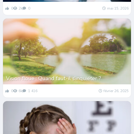
0
2k
0
mai 15, 2026
Vision floue : Quand faut-il s’inquiéter ?
0
6k
1 416
février 26, 2025