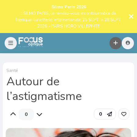
Silmo Paris 2026
: SILMO PARIS, le rendez-vous incontournable de
l’optique-lunetterie internationale 25 SEPT. > 28 SEPT.
2026 - PARIS NORD VILLEPINTE
Santé
Autour de
l’astigmatisme
0
0