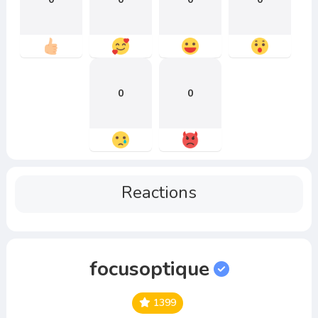
0
0
Reactions
focusoptique
1399