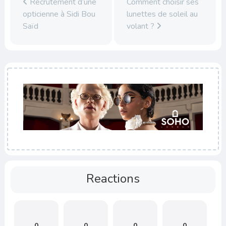
Recrutement d’une
Comment choisir ses
opticienne à Sidi Bou
lunettes de soleil au
Saïd
volant ?
Reactions
0
0
0
0