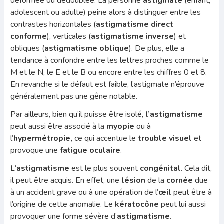
déformée ou dédoublée. La personne
astigmate
(enfant,
adolescent ou adulte) peine alors à distinguer entre les
contrastes horizontales (
astigmatisme direct
conforme
), verticales (
astigmatisme inverse
) et
obliques (
astigmatisme oblique
). De plus, elle a
tendance à confondre entre les lettres proches comme le
M et le N, le E et le B ou encore entre les chiffres 0 et 8.
En revanche si le défaut est faible, l’astigmate n’éprouve
généralement pas une gêne notable.
Par ailleurs, bien qu’il puisse être isolé,
l’astigmatisme
peut aussi être associé à la
myopie
ou à
l’
hypermétropie,
ce qui accentue le
trouble visuel
et
provoque une
fatigue oculaire
.
L’astigmatisme
est le plus souvent
congénital
. Cela dit,
il peut être acquis. En effet, une
lésion
de la
cornée
due
à un accident grave ou à une opération de l’
œil
peut être à
l’origine de cette anomalie. Le
kératocône
peut lui aussi
provoquer une forme sévère d’
astigmatisme
.