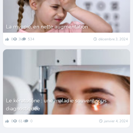
La myopie, en nette augmentation
0
3k
534
décembre 3, 2024
Le kératocône : une maladie souvent sous
diagnostiquée
0
614
0
janvier 4, 2024