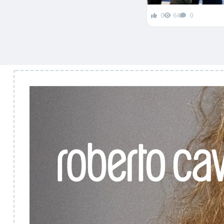
0
64
0