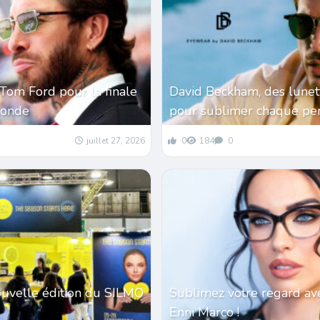
Tom Ford pour la finale
David Beckham, des lunet
monde
pour sublimer chaque per
juillet 27, 2026
0
184
0
ouvelle édition du SILMO
Sublimez votre regard av
Enni Marco !