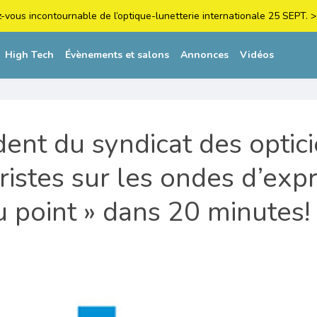
z-vous incontournable de l’optique-lunetterie internationale 25 SEPT
High Tech
Évènements et salons
Annonces
Vidéos
dent du syndicat des optic
istes sur les ondes d’exp
u point » dans 20 minutes!