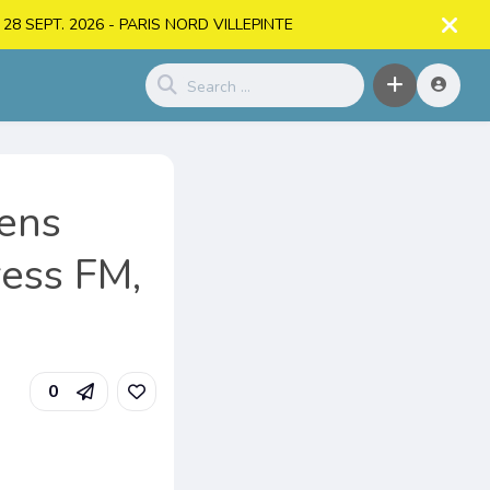
. > 28 SEPT. 2026 - PARIS NORD VILLEPINTE
iens
ress FM,
0