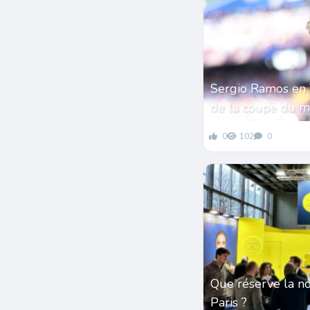
Sergio Ramos en 
de la coupe du 
0
102
0
Que réserve la n
Paris ?