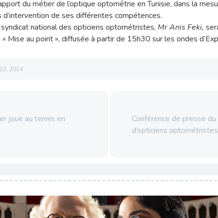
l’apport du métier de l’optique optométrie en Tunisie, dans la mes
s d’intervention de ses différentes compétences.
u syndicat national des opticiens optométristes,
Mr Anis Feki,
sera
on « Mise au point », diffusée à partir de 15h30 sur les ondes d’E
22, 2014
r joue au tennis en
Conférence de presse du 
d’opticiens optométriste