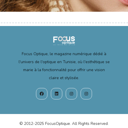
Focus Optique, le magazine numérique dédié à
l'univers de l'optique en Tunisie, où l'esthétique se
marie à la fonctionnalité pour offrir une vision
claire et stylisée.
© 2012-2025 FocusOptique. All Rights Reserved.