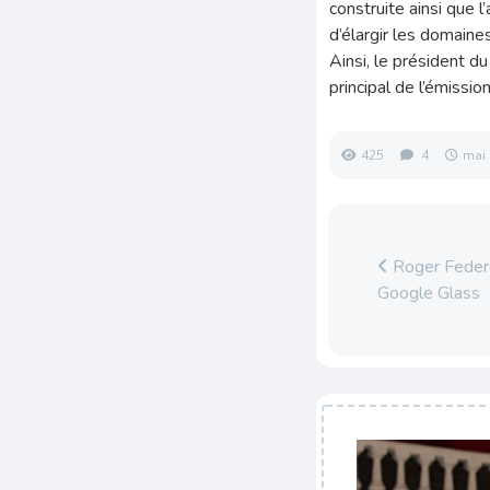
construite ainsi que 
d’élargir les domaine
Ainsi, le président d
principal de l’émissi
425
4
mai 
Roger Federe
Google Glass