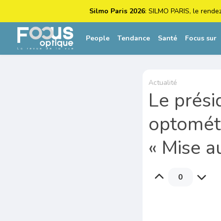
Silmo Paris 2026
: SILMO PARIS, le rende
People
Tendance
Santé
Focus sur
Actualité
Le prési
optométr
« Mise a
0