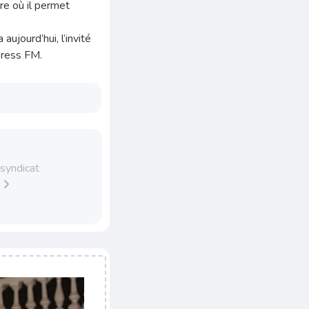
ure où il permet
 aujourd’hui, l’invité
xpress FM.
syndicat
s