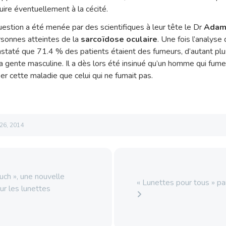
uire éventuellement à la cécité.
question a été menée par des scientifiques à leur tête le Dr
Adam 
rsonnes atteintes de la
sarcoïdose oculaire
. Une fois l’analys
constaté que 71.4 % des patients étaient des fumeurs, d’autant pl
a gente masculine. Il a dès lors été insinué qu’un homme qui fume 
 cette maladie que celui qui ne fumait pas.
26, 2014
ch », une nouvelle
« Lunettes pour tous » pa
ur les lunettes