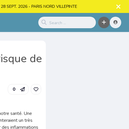
. > 28 SEPT. 2026 - PARIS NORD VILLEPINTE
risque de
0
notre santé. Une
teraient un très
ar des inflammations