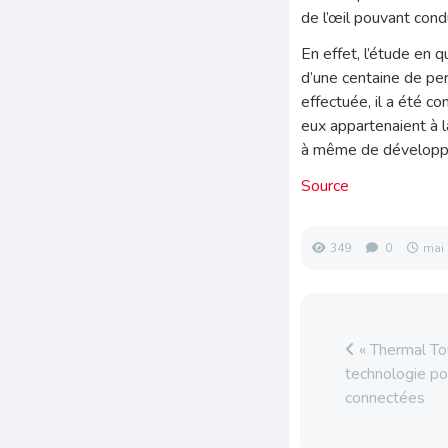
de l’œil pouvant cond
En effet, l’étude en 
d’une centaine de pe
effectuée, il a été 
eux appartenaient à l
à même de développer
Source
349
0
mai 
« Thermal Tou
technologie po
connectées