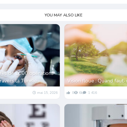
YOU MAY ALSO LIKE
près de 1000 opérations
travers la Tunisie
Vision floue : Quand faut-i
mai 15, 2026
0
6k
1 416