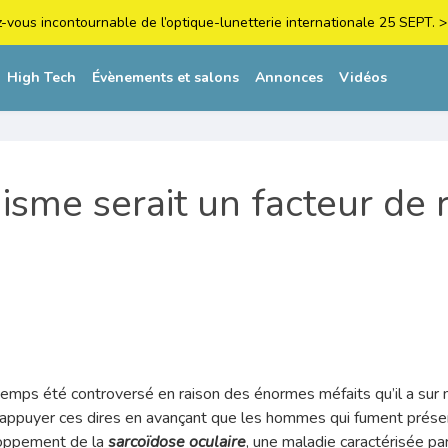
z-vous incontournable de l’optique-lunetterie internationale 25 SEPT
High Tech
Évènements et salons
Annonces
Vidéos
isme serait un facteur de 
emps été controversé en raison des énormes méfaits qu’il a sur 
 appuyer ces dires en avançant que les hommes qui fument présen
loppement de la
sarcoïdose oculaire
, une maladie caractérisée p