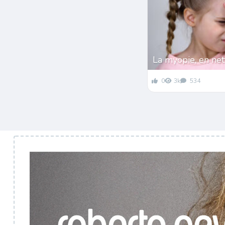
La myopie, en ne
0
3k
534