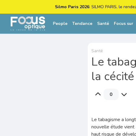
Silmo Paris 2026
: SILMO PARIS, le rende
People
Tendance
Santé
Focus sur
Santé
Le tabag
la cécité
0
Le tabagisme a longt
nouvelle étude vient
haut risque de déve