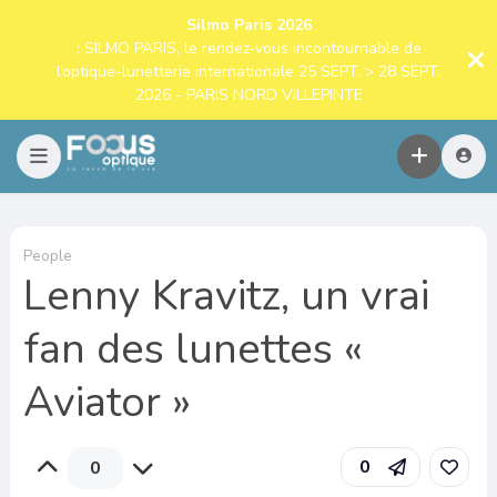
Silmo Paris 2026
: SILMO PARIS, le rendez-vous incontournable de
l’optique-lunetterie internationale 25 SEPT. > 28 SEPT.
2026 - PARIS NORD VILLEPINTE
People
Lenny Kravitz, un vrai
fan des lunettes «
Aviator »
0
0