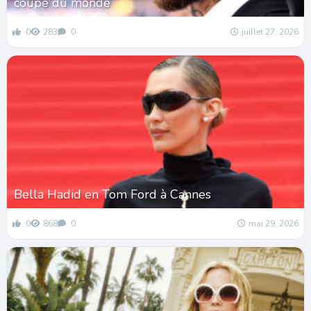
coupe du monde
0
283
0
juillet 27, 2026
Bella Hadid en Tom Ford à Cannes
0
868
0
mai 29, 2026