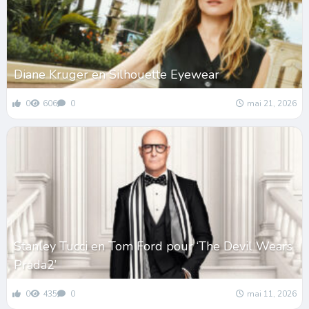
Diane Kruger en Silhouette Eyewear
0
606
0
mai 21, 2026
Stanley Tucci en Tom Ford pour ‘The Devil Wears
Prada2’
0
435
0
mai 11, 2026