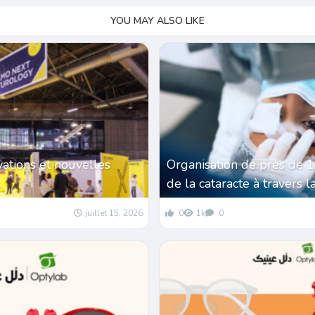
YOU MAY ALSO LIKE
vations et nouvelles
Organisation de près de 
de la cataracte à travers l
juillet 15, 2026
0
1k
0