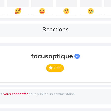
Reactions
focusoptique
1399
ez
vous connecter
pour publier un commentaire.