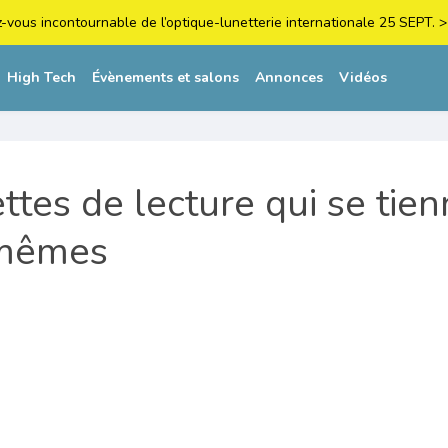
z-vous incontournable de l’optique-lunetterie internationale 25 SEPT
High Tech
Évènements et salons
Annonces
Vidéos
ttes de lecture qui se tie
-mêmes