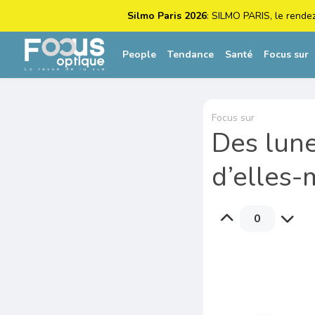
Silmo Paris 2026
: SILMO PARIS, le rende
People
Tendance
Santé
Focus sur
Focus sur
Des lune
d’elles
0