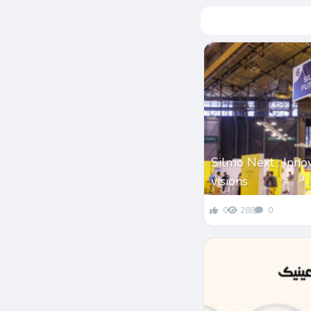
Silmo Next : Inno
visions
0
288
0