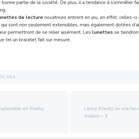
 bonne partie de la société. De plus, il a tendance à s’emmêler 
ong.
unettes de lecture
novatrices entrent en jeu, en effet, celles-c
e qui sont non seulement extensibles, mais également dotées d’a
leur permettront de se relier aisément. Les
lunettes
se tiendron
e tel un bracelet fait sur mesure.
28, 2014
 splendide en Warby
Lenny Kravitz, un vrai fan
Aviator »