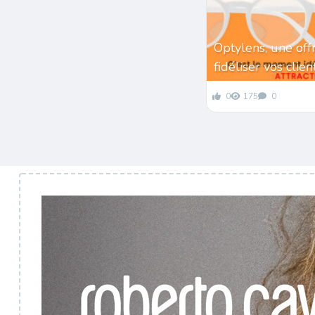
Optylens, une off
fidéliser vos clie
0
175
0