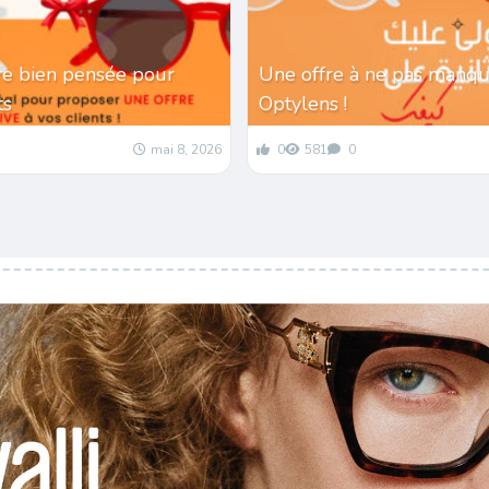
re bien pensée pour
Une offre à ne pas manqu
nts
Optylens !
mai 8, 2026
0
581
0