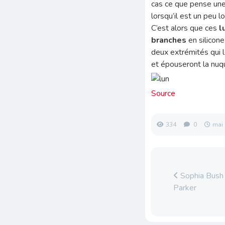
cas ce que pense une
lorsqu’il est un peu l
C’est alors que ces
l
branches
en silicon
deux extrémités qui 
et épouseront la nuqu
Source
334
0
mai 
Sophia Bush
Parker