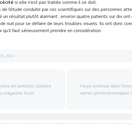
cécité
si elle n’est pas traitée comme il se doit.
ts de l’étude conduite par ces scientifiques sur des personnes att
é un résultat plutôt alarmant ; environ quatre patients sur dix ont
de nuit pour se défaire de leurs troubles visuels. Ils ont donc concl
 qu’il faut sérieusement prendre en considération.
16, 2014
les en lunettes solaires
Hoya continue dans l’inno
au magazine Asos
verres photochromiques