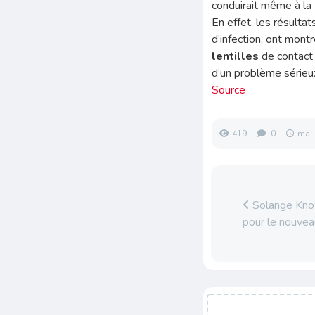
conduirait même à la
En effet, les résulta
d’infection, ont montr
lentilles
de contact 
d’un problème sérieux
Source
419
0
mai 
Solange Know
pour le nouve