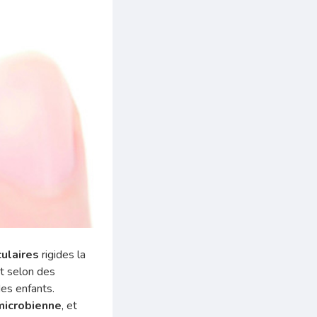
culaires
rigides la
t selon des
des enfants.
microbienne
, et