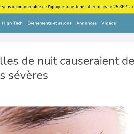
z-vous incontournable de l’optique-lunetterie internationale 25 SEPT
High Tech
Évènements et salons
Annonces
Vidéos
illes de nuit causeraient d
ns sévères