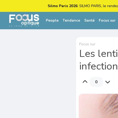
Silmo Paris 2026
: SILMO PARIS, le rende
People
Tendance
Santé
Focus sur
Focus sur
Les lent
infectio
0