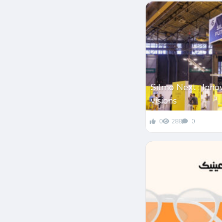
Silmo Next : Inno
visions
0
288
0