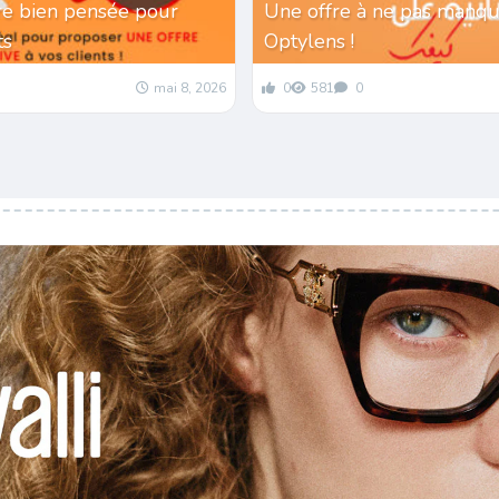
re bien pensée pour
Une offre à ne pas manqu
nts
Optylens !
mai 8, 2026
0
581
0