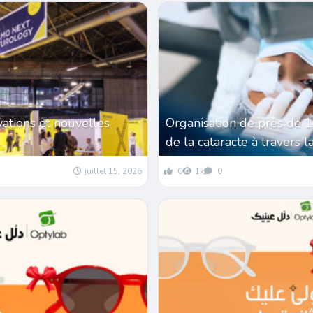
vations et nouvelles
Organisation de près de 
de la cataracte à travers l
juillet 15, 2026
0
1k
0