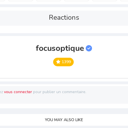
Reactions
focusoptique
1399
ez
vous connecter
pour publier un commentaire.
YOU MAY ALSO LIKE