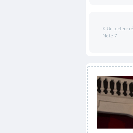
Un lecteur ré
Note 7