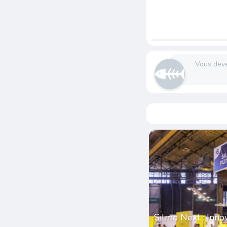
Vous dev
Silmo Next : Inno