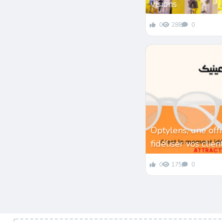
visions
0
288
0
Optylens, une off
fidéliser vos clie
0
175
0