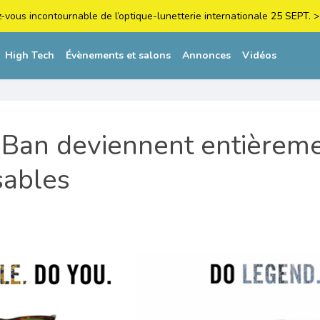
z-vous incontournable de l’optique-lunetterie internationale 25 SEPT
High Tech
Évènements et salons
Annonces
Vidéos
-Ban deviennent entièrem
sables