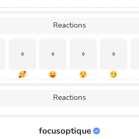
Reactions
0
0
0
0
Reactions
focusoptique