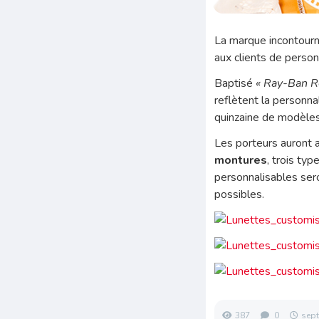
La marque incontour
aux clients de person
Baptisé
« Ray-Ban R
reflètent la personna
quinzaine de modèles
Les porteurs auront a
montures
,
trois typ
personnalisables ser
possibles.
387
0
sept