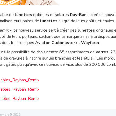
nable de
lunettes
optiques et solaires
Ray-Ban
a créé un nouve
naliser leurs paires de
lunettes
au gré de leurs goûts et envies.
emix »
, ce nouveau service sert à créer des
lunettes
originales 
lité de leurs porteurs, sachant que la marque a mis à la dispositio
 dont les iconiques
Aviator
,
Clubmaster
et
Wayfarer
.
insi la possibilité de choisir entre 85 assortiments de
verres
, 22
es de gravures à inscrire sur les branches et les étuis… Les mord
ont gâtés puisqu’avec ce nouveau service, plus de 200 000 comb
embre 9, 2016