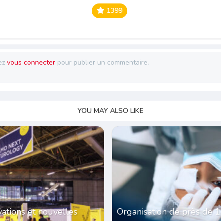
1399
ez
vous connecter
pour publier un commentaire.
YOU MAY ALSO LIKE
vations et nouvelles
Organisation de près de 