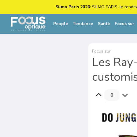
Silmo Paris 2026
: SILMO PARIS, le rende
People
Tendance
Santé
Focus sur
Focus sur
Les Ray
customi
0