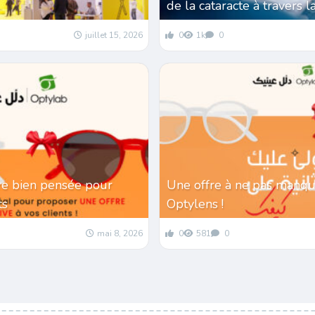
de la cataracte à travers l
juillet 15, 2026
0
1k
0
re bien pensée pour
Une offre à ne pas manqu
nts
Optylens !
mai 8, 2026
0
581
0