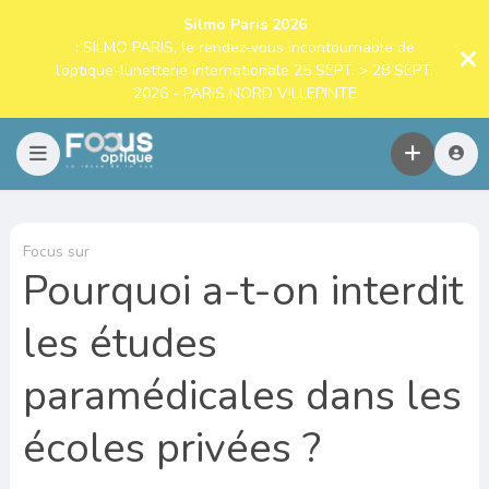
Silmo Paris 2026
: SILMO PARIS, le rendez-vous incontournable de
l’optique-lunetterie internationale 25 SEPT. > 28 SEPT.
2026 - PARIS NORD VILLEPINTE
Focus sur
Pourquoi a-t-on interdit
les études
paramédicales dans les
écoles privées ?