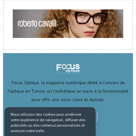
Focus Optique, le magazine numérique dédié à l'univers de
l'optique en Tunisie, où l'esthétique se marie à la fonctionnalité
pour offrir une vision claire et stylisée.
Nous utilisons des cookies pour améliorer
votre expérience de navigation, diffuser des
publicités ou des contenus personnalisés et
analyser notre trafic.