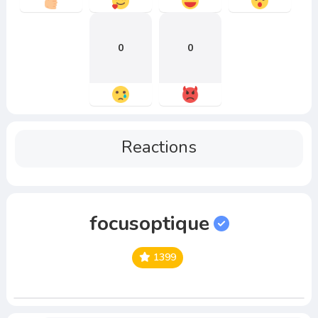
0
0
Reactions
focusoptique
1399