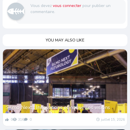
Vous devez
vous connecter
pour publier un
commentaire.
YOU MAY ALSO LIKE
Silmo Next : Innovations et nouvelles visions
0
316
0
juillet 15, 2026