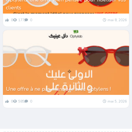
clients
0
177
0
mai 8, 2026
Une offre à ne pas manquer avec Optylens !
0
585
0
mai 5, 2026