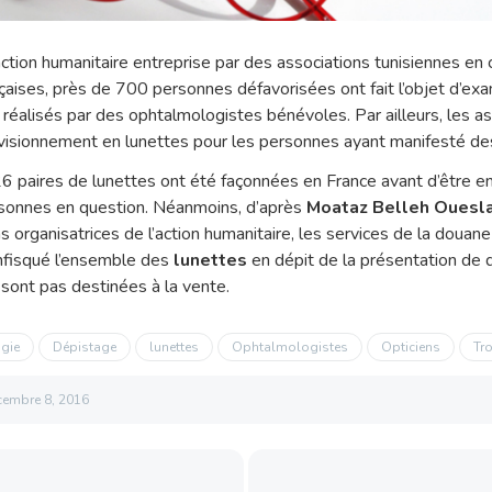
ction humanitaire entreprise par des associations tunisiennes en 
nçaises, près de 700 personnes défavorisées ont fait l’objet d’e
 réalisés par des ophtalmologistes bénévoles. Par ailleurs, les a
sionnement en lunettes pour les personnes ayant manifesté des
6 paires de lunettes ont été façonnées en France avant d’être e
ersonnes en question. Néanmoins, d’après
Moataz Belleh Ouesla
s organisatrices de l’action humanitaire, les services de la douane
nfisqué l’ensemble des
lunettes
en dépit de la présentation de
sont pas destinées à la vente.
gie
Dépistage
lunettes
Ophtalmologistes
Opticiens
Tr
cembre 8, 2016