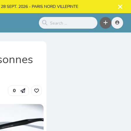
. > 28 SEPT. 2026 - PARIS NORD VILLEPINTE
rsonnes
0