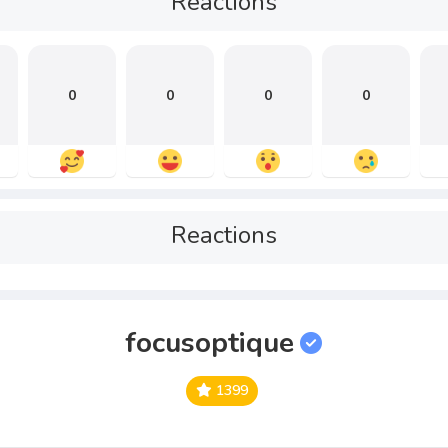
Reactions
0
0
0
0
Reactions
focusoptique
1399