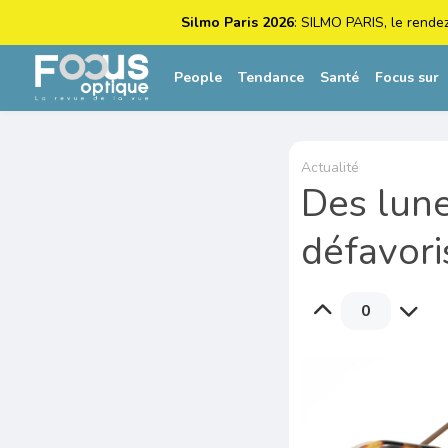
Silmo Paris 2026
: SILMO PARIS, le rende
People
Tendance
Santé
Focus sur
Actualité
Des lune
défavori
0