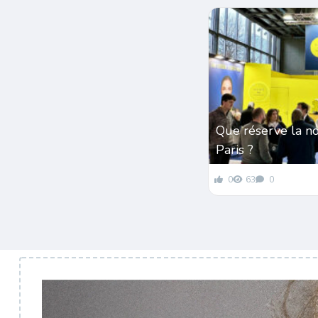
Que réserve la n
Paris ?
0
63
0