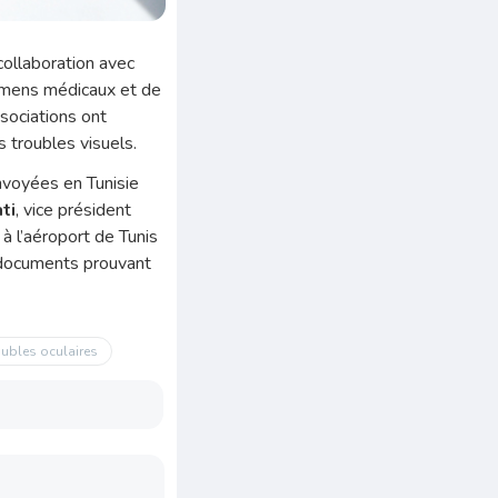
collaboration avec
xamens médicaux et de
ssociations ont
 troubles visuels.
nvoyées en Tunisie
ti
, vice président
 à l’aéroport de Tunis
 documents prouvant
oubles oculaires