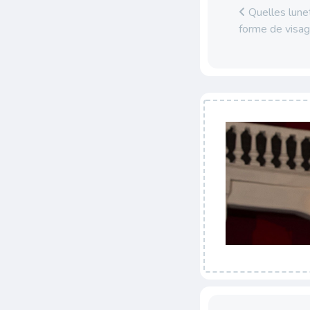
Quelles lune
forme de visag