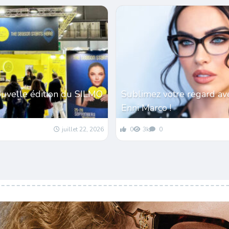
ouvelle édition du SILMO
Sublimez votre regard av
Enni Marco !
juillet 22, 2026
0
3k
0