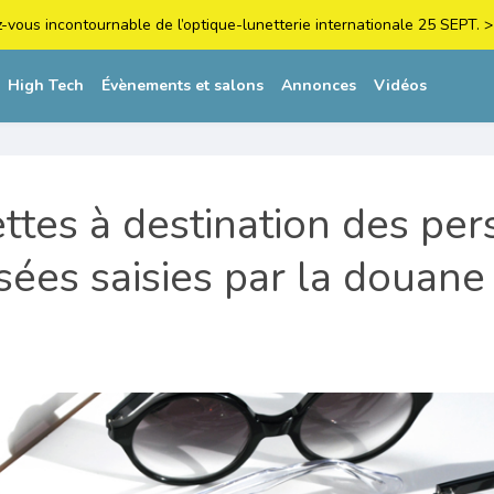
z-vous incontournable de l’optique-lunetterie internationale 25 SEPT
High Tech
Évènements et salons
Annonces
Vidéos
ttes à destination des pe
sées saisies par la douane