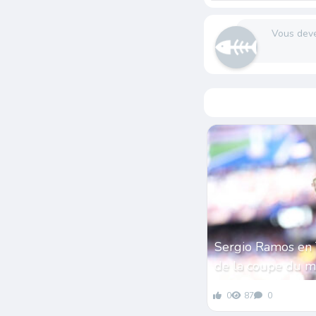
Vous dev
Sergio Ramos en 
de la coupe du 
0
87
0