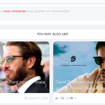
ez
vous connecter
pour publier un commentaire.
YOU MAY ALSO LIKE
Tom Ford pour la finale
David Beckham, des lunet
monde
pour sublimer chaque per
juillet 27, 2026
0
183
0