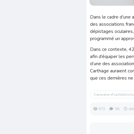
Dans le cadre d’une a
des associations fra
dépistages oculaires,
programmé un approvi
Dans ce contexte, 42
afin d’équiper les p
d’une des association
Carthage auraient co
que ces dernières ne 
Caravane d'ophtalmolo
573
56
dé