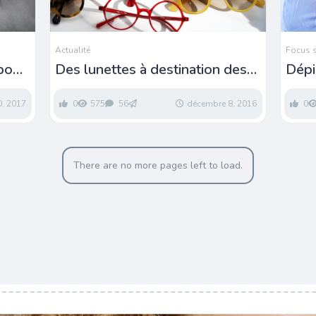
Actualité
Focus 
 pour
Des lunettes à destination des
Dépi
res
personnes défavorisées saisies
chez
par la douane
0, 2017
0
575
56
décembre 8, 2016
0
There are no more pages left to load.