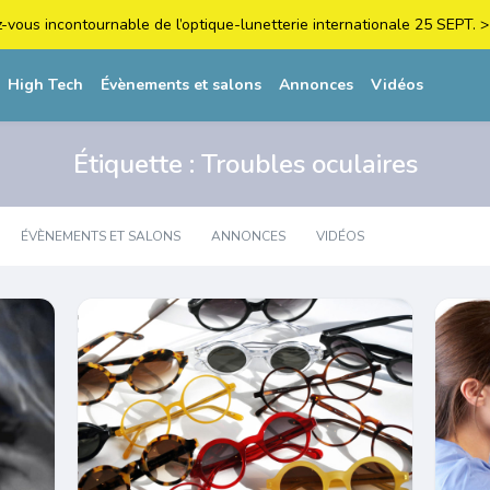
z-vous incontournable de l’optique-lunetterie internationale 25 SEPT
High Tech
Évènements et salons
Annonces
Vidéos
Étiquette :
Troubles oculaires
ÉVÈNEMENTS ET SALONS
ANNONCES
VIDÉOS