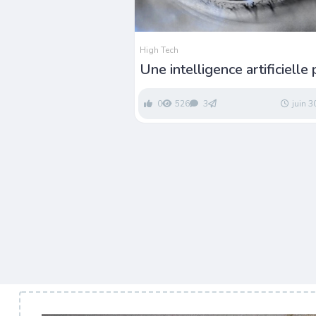
High Tech
Une intelligence artificielle
détecter les troubles oculai
0
526
3
juin 3