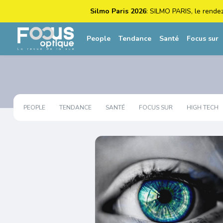
Silmo Paris 2026
: SILMO PARIS, le rende
People
Tendance
Santé
Focus sur
PEOPLE
TENDANCE
SANTÉ
FOCUS SUR
HIGH TECH