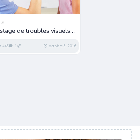
sur
stage de troubles visuels
 80 élèves tunisiens
445
1
octobre 5, 2016