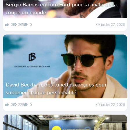
Sergio Ramos en Tom Ford pour la finale de la
coupe du monde
0
265
0
juillet 27, 2026
David Beckham, des lunettes conçues pour
sublimer chaque personnalité
0
228
0
juillet 22, 2026