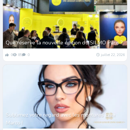
Que réserve la nouvelle édition du SILMO Paris ?
0
85
0
juillet 22, 2026
Sublimez votre regard avec les montures Enni
Marco !