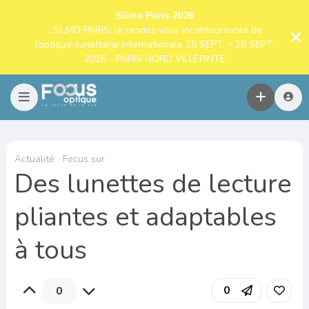
Silmo Paris 2026
: SILMO PARIS, le rendez-vous incontournable de
l’optique-lunetterie internationale 25 SEPT. > 28 SEPT.
2026 - PARIS NORD VILLEPINTE
Actualité
Focus sur
Des lunettes de lecture
pliantes et adaptables
à tous
0
0