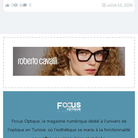
0
3k
0
juillet 15, 2026
Focus Optique, le magazine numérique dédié à l'univers de
l'optique en Tunisie, où l'esthétique se marie à la fonctionnalité