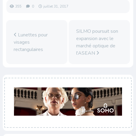
355
0
juillet 31, 2017
SILMO poursuit son
Lunettes pour
expansion avec le
visages
marché optique de
rectangulaires
l'ASEAN