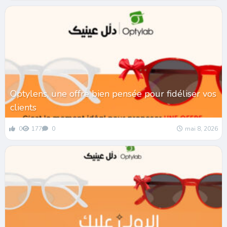
Optylens, une offre bien pensée pour fidéliser vos
clients
0
177
0
mai 8, 2026