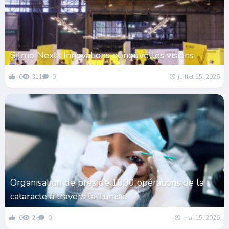
Silmo Next : Innovations et nouvelles visions
0
311
0
juillet 15, 2026
Organisation de près de 1000 opérations de la
cataracte à travers la Tunisie
0
2k
0
mai 15, 2026