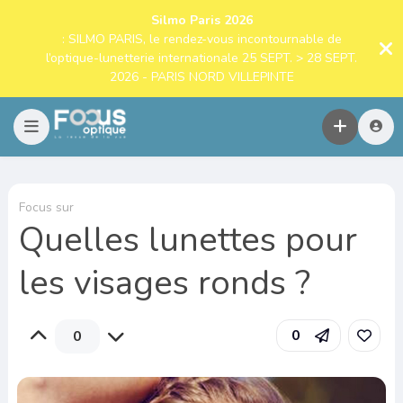
Silmo Paris 2026
: SILMO PARIS, le rendez-vous incontournable de
l’optique-lunetterie internationale 25 SEPT. > 28 SEPT.
2026 - PARIS NORD VILLEPINTE
Focus sur
Quelles lunettes pour
les visages ronds ?
0
0