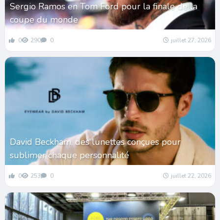
Sergio Ramos en Tom Ford pour la finale de la
coupe du monde
0
290
0
juillet 27, 2026
David Beckham, des lunettes conçues pour
sublimer chaque personnalité
0
253
0
juillet 22, 2026