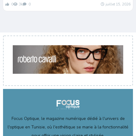
0
3k
0
juillet 15, 2026
Focus Optique, le magazine numérique dédié à l'univers de
l'optique en Tunisie, où l'esthétique se marie à la fonctionnalité
pour offrir une vision claire et stylisée.