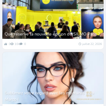
Que réserve la nouvelle édition du SILMO Paris ?
0
104
0
juillet 22, 2026
Sublimez votre regard avec les montures Enni
Marco !