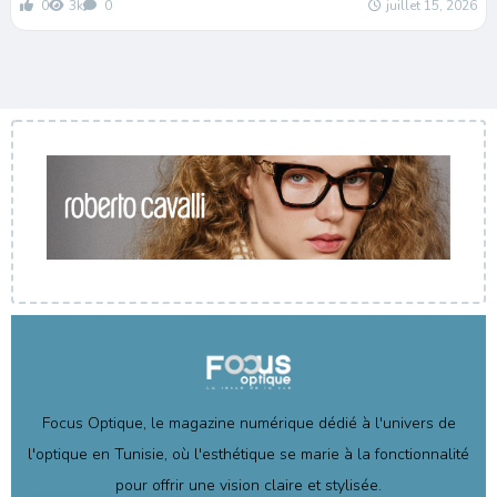
0
3k
0
juillet 15, 2026
Focus Optique, le magazine numérique dédié à l'univers de
l'optique en Tunisie, où l'esthétique se marie à la fonctionnalité
pour offrir une vision claire et stylisée.