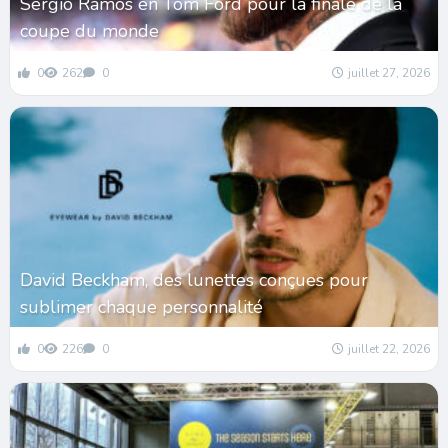
Sergio Ramos en Tom Ford pour la finale de la
coupe du monde
0
262
0
juillet 27, 2026
David Beckham, des lunettes conçues pour
sublimer chaque personnalité
0
226
0
juillet 22, 2026