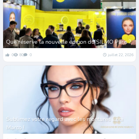
Que réserve la nouvelle édition du SILMO Paris ?
0
80
0
juillet 22, 2026
Sublimez votre regard avec les montures Enni
Marco !