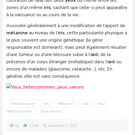
coloration de l’
iris
des deux
yeux
ou même entre les
zones d’un même
iris
, sachant que celle-ci peut apparaître
à la naissance ou au cours de la vie.
Associée généralement à une modification de l’apport de
mélanine
au niveau de l’
iris
, cette particularité physique a
le plus souvent une origine génétique (le gène
responsable est dominant), mais peut également résulter
d’une tumeur ou d’une blessure subie à l’
œil
, de la
présence d’un corps étranger (métallique) dans l’
œil
ou
encore de maladies (glaucome, cataracte…), etc. En
général, elle est sans conséquence.
Hétérochromie
Iris
Mélanine
oeil
Yeux
hétérochromes
Yeux vairons
5k
1 242
décembre 7, 2017