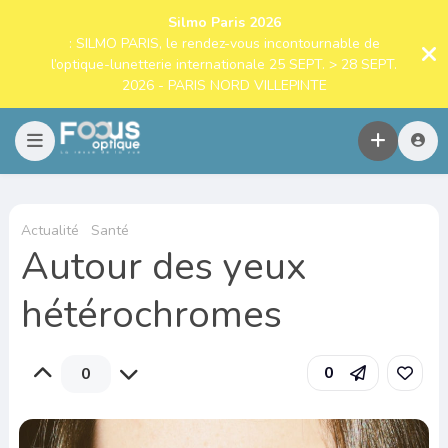
Silmo Paris 2026
: SILMO PARIS, le rendez-vous incontournable de
l’optique-lunetterie internationale 25 SEPT. > 28 SEPT.
2026 - PARIS NORD VILLEPINTE
Actualité
Santé
Autour des yeux
hétérochromes
0
0