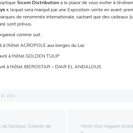
l’optique
Sicom Distribution
a le plaisir de vous inviter à l’évèn
ys »
, lequel sera marqué par une Exposition-vente en avant-prem
marques de renommée internationale, sachant que des cadeaux (
ni) sont prévus.
rganisé comme suit :
vril à l’hôtel ACROPOLE aux berges du Lac
 avril à l’hôtel GOLDEN TULIP
 avril à l’hôtel IBEROSTAR – DIAR EL ANDALOUS
l 25, 2016
 de l’optique, Examen de
Vente d’un magasin d’opt