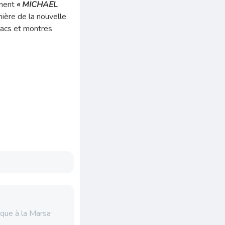
ement
« MICHAEL
ière de la nouvelle
sacs et montres
ique à la Marsa