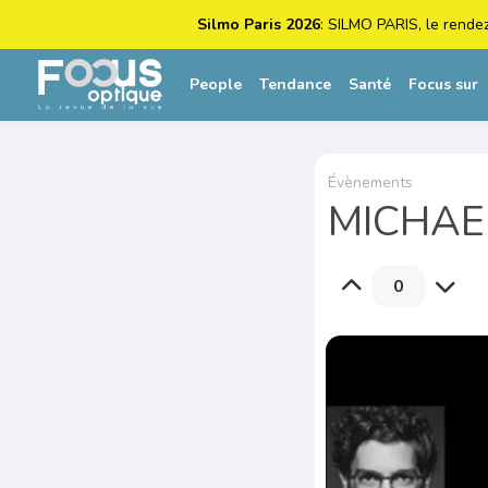
Silmo Paris 2026
: SILMO PARIS, le rende
People
Tendance
Santé
Focus sur
Évènements
MICHAE
0