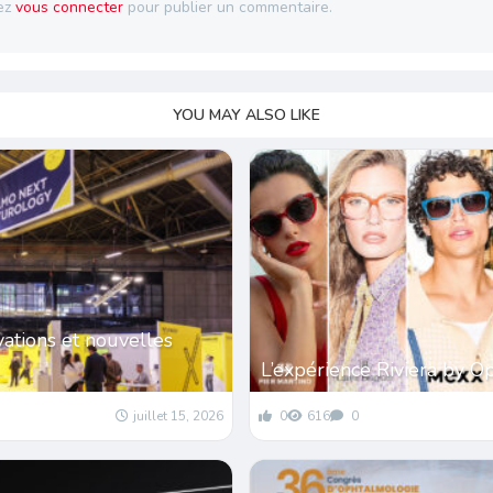
ez
vous connecter
pour publier un commentaire.
YOU MAY ALSO LIKE
vations et nouvelles
L’expérience Riviera by 
juillet 15, 2026
0
616
0