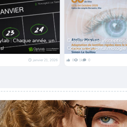
ylab : Chaque année, un
Ouverture des inscriptio
s!
Congrès d’Ophtalmologie
janvier 21, 2026
0
1k
0