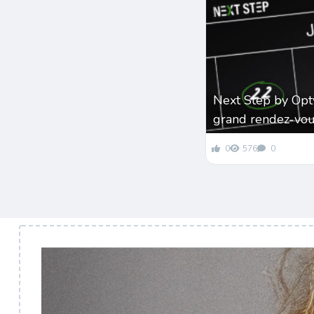
Next Step by Opt
grand rendez-vou
0
576
0