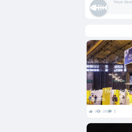
Vous dev
Silmo Next : Inno
visions
0
288
0