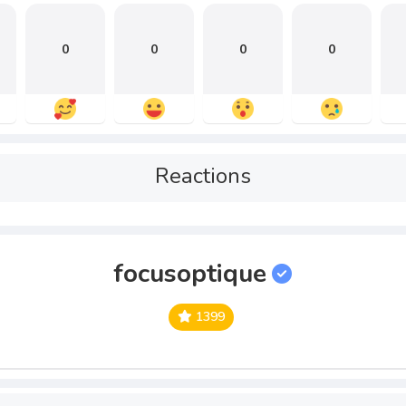
0
0
0
0
Reactions
focusoptique
1399