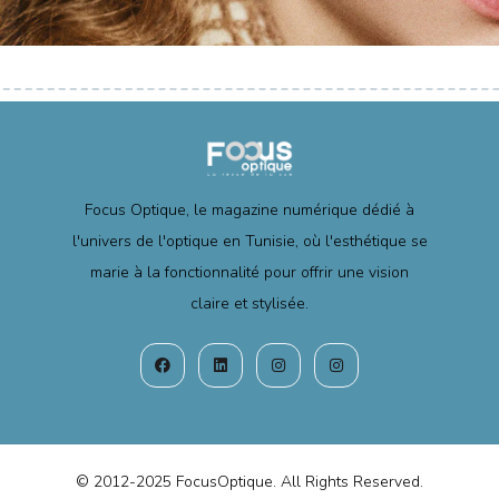
Focus Optique, le magazine numérique dédié à
l'univers de l'optique en Tunisie, où l'esthétique se
marie à la fonctionnalité pour offrir une vision
claire et stylisée.
© 2012-2025 FocusOptique. All Rights Reserved.