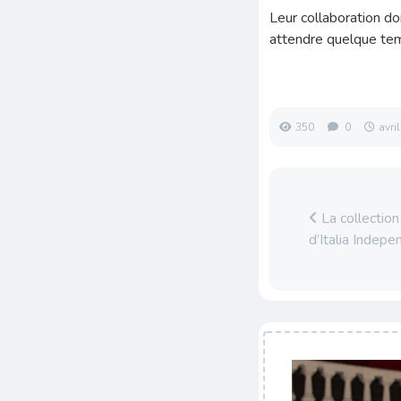
Leur collaboration do
attendre quelque tem
350
0
avri
La collectio
d’Italia Indepe