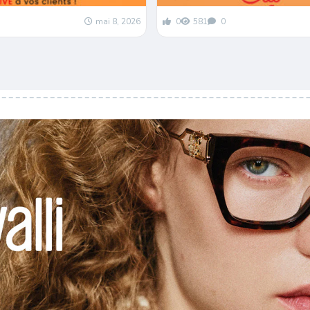
mai 8, 2026
0
581
0