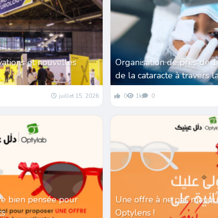
vations et nouvelles
Organisation de près de 
de la cataracte à travers l
juillet 15, 2026
0
1k
0
re bien pensée pour
Une offre à ne pas manqu
nts
Optylens !