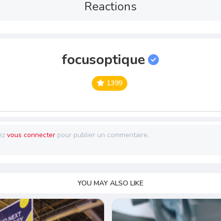
Reactions
focusoptique
1399
ez
vous connecter
pour publier un commentaire.
YOU MAY ALSO LIKE