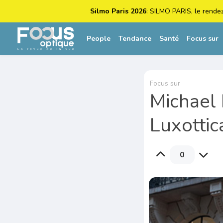
Silmo Paris 2026
: SILMO PARIS, le rende
People
Tendance
Santé
Focus sur
Focus sur
Michael 
Luxottic
0