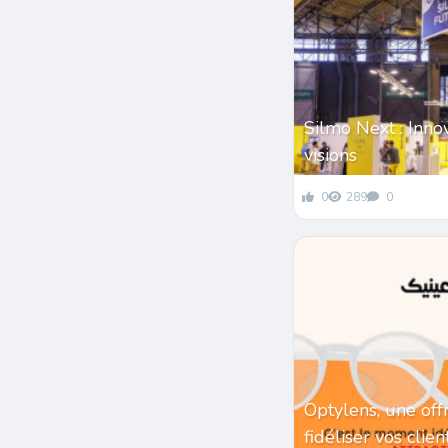
Silmo Next : Inno
visions
0
289
0
Optylens, une off
fidéliser vos clie