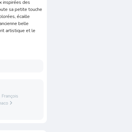
x inspirées des
oute sa petite touche
lorées, écaille
’ancienne belle
t artistique et le
 François
onaco