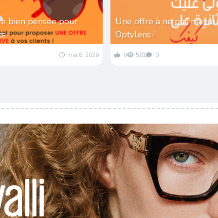
re bien pensée pour
Une offre à ne pas manqu
nts
Optylens !
mai 8, 2026
0
581
0