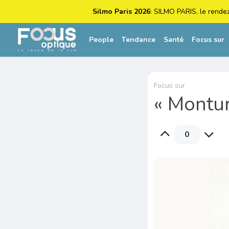
Silmo Paris 2026
: SILMO PARIS, le rende
People
Tendance
Santé
Focus sur
Focus sur
« Montur
0