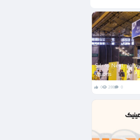
Silmo Next : Inno
visions
0
288
0