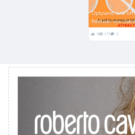
Optylens, une off
fidéliser vos clie
0
175
0