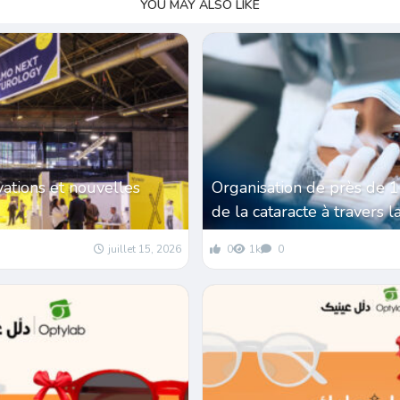
YOU MAY ALSO LIKE
vations et nouvelles
Organisation de près de 
de la cataracte à travers l
juillet 15, 2026
0
1k
0