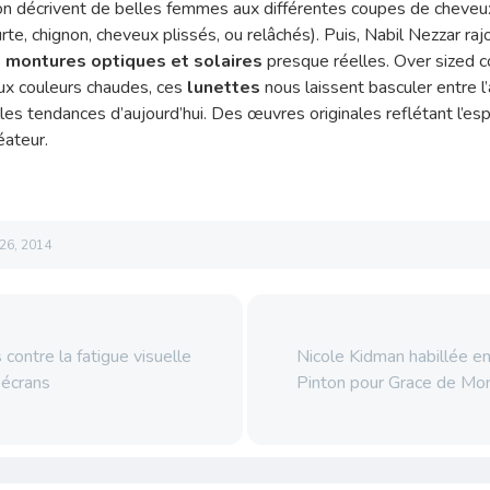
yon décrivent de belles femmes aux différentes coupes de cheveu
e, chignon, cheveux plissés, ou relâchés). Puis, Nabil Nezzar raj
s
montures optiques et solaires
presque réelles. Over sized co
aux couleurs chaudes, ces
lunettes
nous laissent basculer entre l
es tendances d’aujourd’hui. Des œuvres originales reflétant l’espri
éateur.
26, 2014
contre la fatigue visuelle
Nicole Kidman habillée en
 écrans
Pinton pour Grace de M