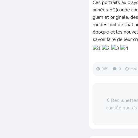
Ces portraits au cra
années 50(coupe court
glam et originale, de
rondes, œil de chat 
époque et les nouvell
savoir faire de leur cr
369
0
mai 
Des lunettes 
causée par les