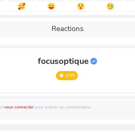
Reactions
focusoptique
1399
ez
vous connecter
pour publier un commentaire.