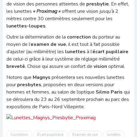
de vision des personnes atteintes de
presbytie
. En effet,
les lunettes
« Proximag »
offrent une vision jusqu’à 2
mètres contre 30 centimètres seulement pour les
lunettes-loupes
.
Outre la détermination de la
correction
du porteur au
moyen de l’
examen de vue
, il est tout à fait possible
d’ajuster (au millimètre) les
lunettes
à l’
écart pupillaire
de celui-ci grâce à leur système de réglage millimétré
breveté
. Chose qui
assure un confort de
vision
optimal.
Notons que
Magnys
présentera ses nouvelles lunettes
pour
presbytes
, proposées en deux versions pour
hommes et femmes, au salon de l’optique
Silmo
Paris
qui
se déroulera du 23 au 26 septembre prochain au parc des
expositions de Paris-Nord Villepinte.
Correction
Écart pupillaire
Examen de vue
lunettes