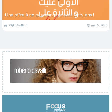
Une offre à ne pas manquer avec Optylens !
0
584
0
mai 5, 2026