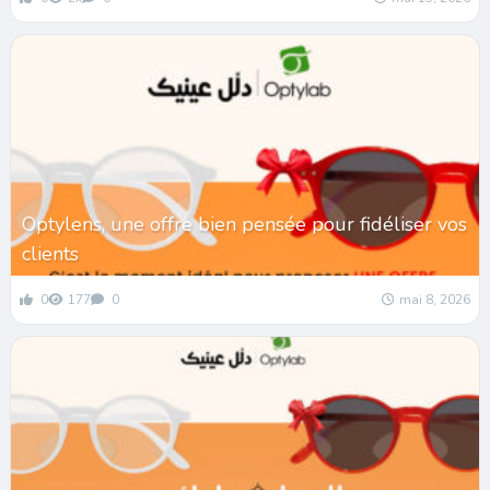
Optylens, une offre bien pensée pour fidéliser vos
clients
0
177
0
mai 8, 2026