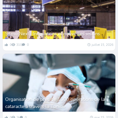
Silmo Next : Innovations et nouvelles visions
0
310
0
juillet 15, 2026
Organisation de près de 1000 opérations de la
cataracte à travers la Tunisie
0
2k
0
mai 15, 2026