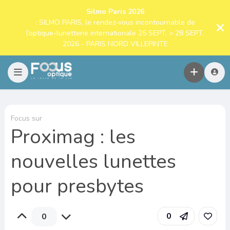
Silmo Paris 2026
: SILMO PARIS, le rendez-vous incontournable de
l’optique-lunetterie internationale 25 SEPT. > 28 SEPT.
2026 - PARIS NORD VILLEPINTE
Focus sur
Proximag : les
nouvelles lunettes
pour presbytes
0
0