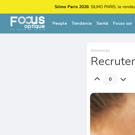
Silmo Paris 2026
: SILMO PARIS, le rende
People
Tendance
Santé
Focus sur
Annonces
Recrute
0