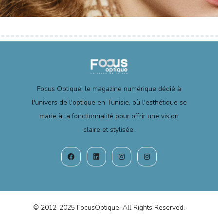
Focus Optique, le magazine numérique dédié à
l'univers de l'optique en Tunisie, où l'esthétique se
marie à la fonctionnalité pour offrir une vision
claire et stylisée.
© 2012-2025 FocusOptique. All Rights Reserved.