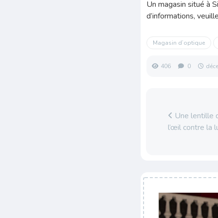
Un magasin situé à Si
d’informations, veui
Magasin d’optique
406
0
déc
Une lentille 
l’œil contre la