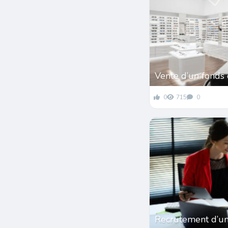
Vente d’un fonds
0
715
0
Recrutement d’une