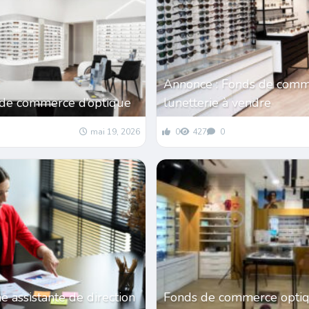
Annonce : Fonds de comm
 de commerce d’optique
lunetterie à vendre
mai 19, 2026
0
427
0
 assistante de direction
Fonds de commerce optiq