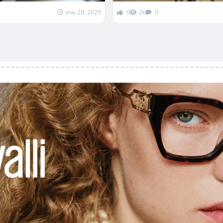
mai 28, 2025
0
2k
0