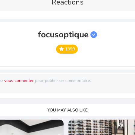
Reactions
focusoptique
1399
ez
vous connecter
pour publier un commentaire.
YOU MAY ALSO LIKE