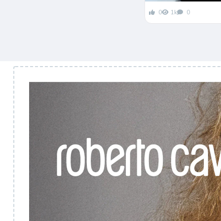
0
1k
0