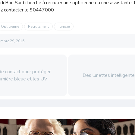
di Bou Saïd cherche à recruter une opticienne ou une assistante.
llez contacter le 90447000
Opticienne
Recrutement
Tunisie
embre 29, 2016
de contact pour protéger
Des lunettes intelligente
 lumière bleue et les UV