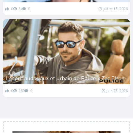
0
3k
0
juillet 15, 2026
L’esprit audacieux et urbain de Police x Zac Efron
0
260
0
juin 25, 2026