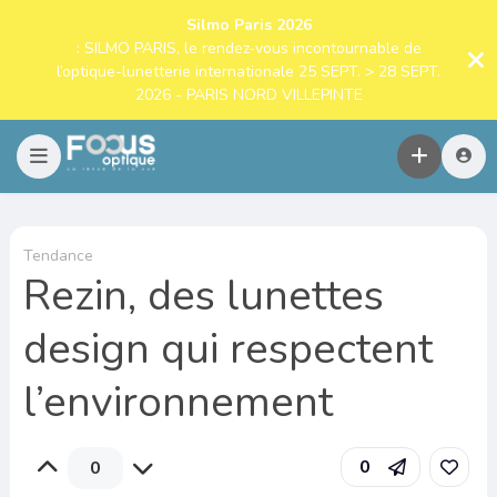
Silmo Paris 2026
: SILMO PARIS, le rendez-vous incontournable de
l’optique-lunetterie internationale 25 SEPT. > 28 SEPT.
2026 - PARIS NORD VILLEPINTE
Tendance
Rezin, des lunettes
design qui respectent
l’environnement
0
0