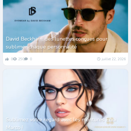
David Beckham, des lunettes conçues pour
sublimer chaque personnalité
0
250
0
juillet 22, 2026
Sublimez votre regard avec les montures Enni
Marco !