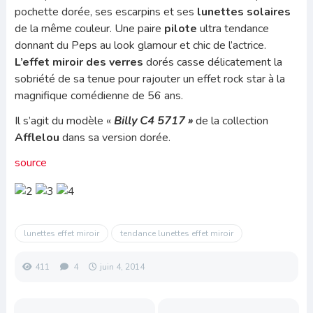
pochette dorée, ses escarpins et ses
lunettes solaires
de la même couleur. Une paire
pilote
ultra tendance
donnant du Peps au look glamour et chic de l’actrice.
L’effet miroir des verres
dorés casse délicatement la
sobriété de sa tenue pour rajouter un effet rock star à la
magnifique comédienne de 56 ans.
Il s’agit du modèle «
Billy C4 5717 »
de la collection
Afflelou
dans sa version dorée.
source
lunettes effet miroir
tendance lunettes effet miroir
411
4
juin 4, 2014