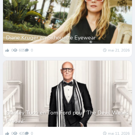
Diane Kruger en Silhouette Eyewear
0
605
0
mai 21, 2026
Stanley Tucci en Tom Ford pour ‘The Devil Wears
Prada2’
0
435
0
mai 11, 2026