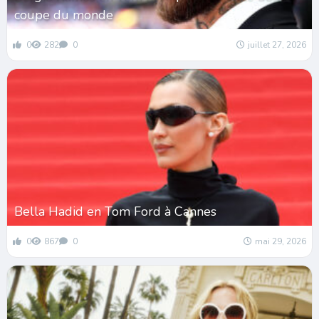
coupe du monde
0
282
0
juillet 27, 2026
Bella Hadid en Tom Ford à Cannes
0
867
0
mai 29, 2026