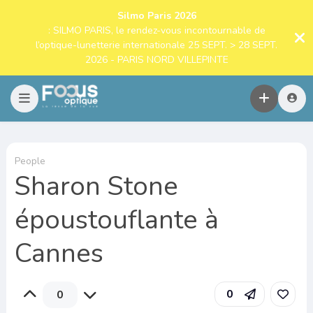
Silmo Paris 2026
: SILMO PARIS, le rendez-vous incontournable de
l’optique-lunetterie internationale 25 SEPT. > 28 SEPT.
2026 - PARIS NORD VILLEPINTE
People
Sharon Stone
époustouflante à
Cannes
0
0