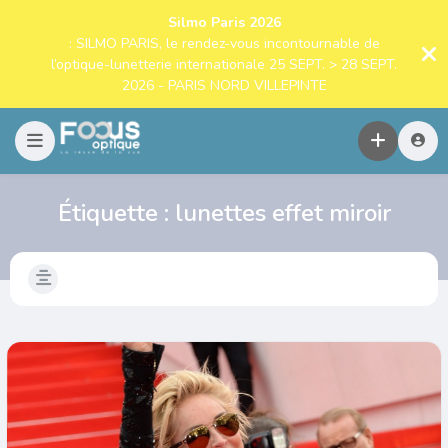
Silmo Paris 2026
: SILMO PARIS, le rendez-vous incontournable de
l’optique-lunetterie internationale 25 SEPT. > 28 SEPT.
2026 - PARIS NORD VILLEPINTE
Étiquette :
lunettes effet miroir