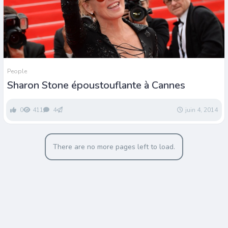
People
Sharon Stone époustouflante à Cannes
0
411
4
juin 4, 2014
There are no more pages left to load.