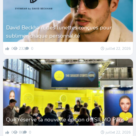
David Beckham, des lunettes conçues pour
sublimer chaque personnalité
0
232
0
juillet 22, 2026
Que réserve la nouvelle édition du SILMO Paris ?
0
86
0
juillet 22, 2026