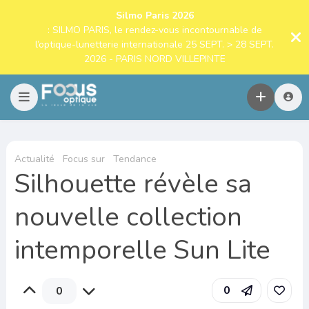
Silmo Paris 2026
: SILMO PARIS, le rendez-vous incontournable de
l’optique-lunetterie internationale 25 SEPT. > 28 SEPT.
2026 - PARIS NORD VILLEPINTE
Actualité
Focus sur
Tendance
Silhouette révèle sa
nouvelle collection
intemporelle Sun Lite
0
0