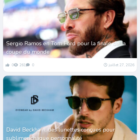
Sergio Ramos en Tom Ford pour la finale de la
coupe du monde
0
261
0
juillet 27, 2026
David Beckham, des lunettes conçues pour
sublimer chaque personnalité