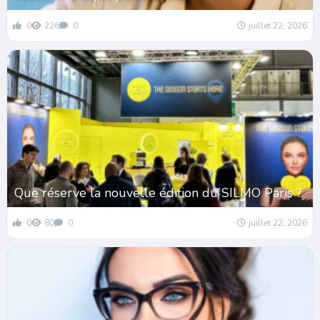
0
226
0
juillet 22, 2026
Que réserve la nouvelle édition du SILMO Paris ?
0
80
0
juillet 22, 2026