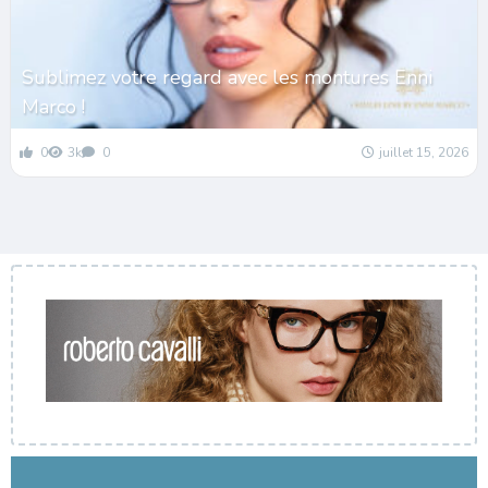
Sublimez votre regard avec les montures Enni
Marco !
0
3k
0
juillet 15, 2026