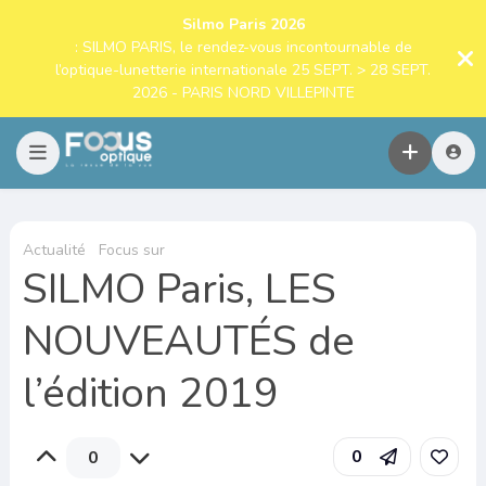
Silmo Paris 2026
: SILMO PARIS, le rendez-vous incontournable de
l’optique-lunetterie internationale 25 SEPT. > 28 SEPT.
2026 - PARIS NORD VILLEPINTE
Actualité
Focus sur
SILMO Paris, LES
NOUVEAUTÉS de
l’édition 2019
0
0