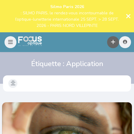
Silmo Paris 2026
: SILMO PARIS, le rendez-vous incontournable de
l’optique-lunetterie internationale 25 SEPT. > 28 SEPT.
2026 - PARIS NORD VILLEPINTE
Étiquette :
Application