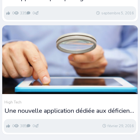
enfants de l’écran
0
335
0
septembre 5, 2016
High Tech
Une nouvelle application dédiée aux déficients
visuels
0
385
0
février 29, 2016