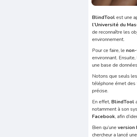
BlindTool
est une a
l’Université du Ma
de reconnaître les ob
environnement.
Pour ce faire, le
non
environnant. Ensuite, l
une base de données
Notons que seuls les 
téléphone émet des vi
précise.
En effet,
BlindTool
a
notamment à son systè
Facebook
, afin d’i
Bien qu’une
version
chercheur a lancé un