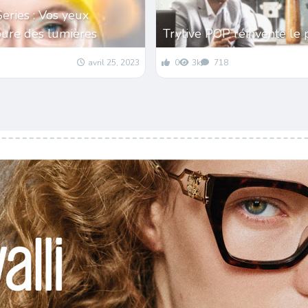
Series : Vos yeux
pure des lumières
Trylive POP réinvente le 
avril 25, 2023
0
3k
718