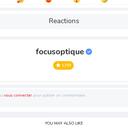
Reactions
focusoptique
1399
ez
vous connecter
pour publier un commentaire.
YOU MAY ALSO LIKE