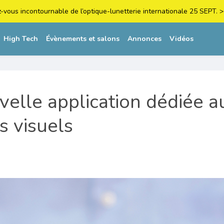
z-vous incontournable de l’optique-lunetterie internationale 25 SEPT
High Tech
Évènements et salons
Annonces
Vidéos
elle application dédiée a
s visuels