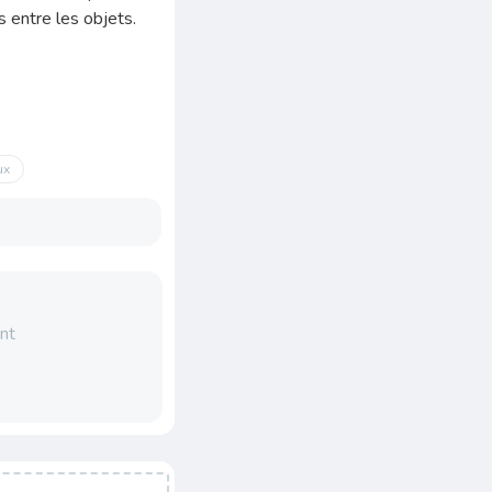
s entre les objets.
ux
nt