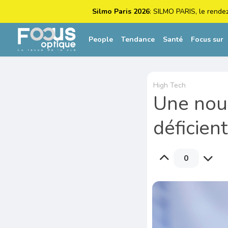
Silmo Paris 2026
: SILMO PARIS, le rende
People
Tendance
Santé
Focus sur
High Tech
Une nouv
déficient
0