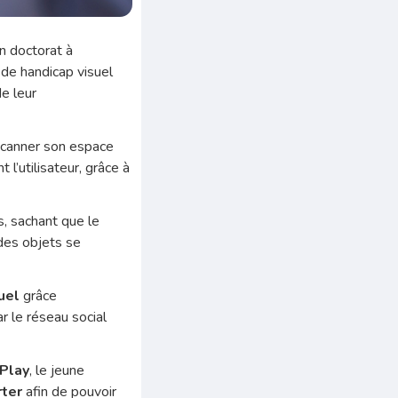
en doctorat à
de handicap visuel
de leur
 scanner son espace
t l’utilisateur, grâce à
s, sachant que le
 des objets se
suel
grâce
r le réseau social
Play
, le jeune
rter
afin de pouvoir