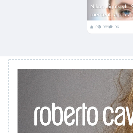
Nikon Lightstyle 
méritent la plus 
0
989
96