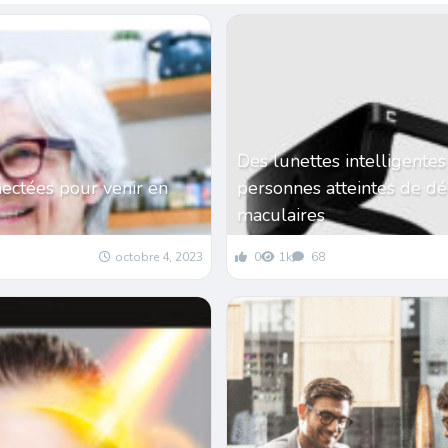
Des lunettes intelligentes
ectées pour venir en
personnes atteintes de d
maculaires
octobre 4, 2023
0
1k
68