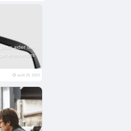
 pour aider les
égénérescences
août 25, 2023