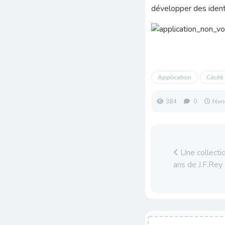
développer des identif
Application
Cécité
384
0
févr
Une collectio
ans de J.F.Rey