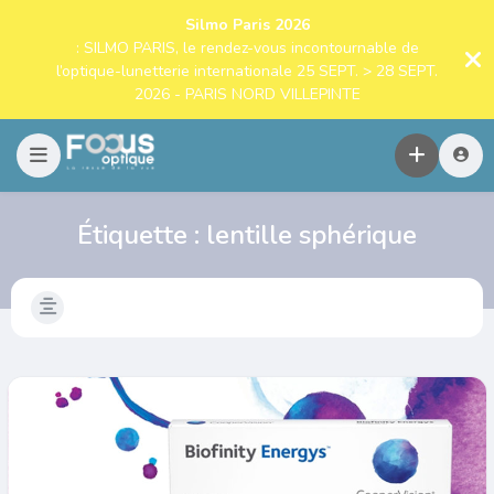
Silmo Paris 2026
: SILMO PARIS, le rendez-vous incontournable de
l’optique-lunetterie internationale 25 SEPT. > 28 SEPT.
2026 - PARIS NORD VILLEPINTE
Étiquette :
lentille sphérique