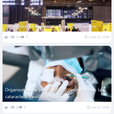
Silmo Next : Innovations et nouvelles visions
0
316
0
juillet 15, 2026
Organisation de près de 1000 opérations de la
cataracte à travers la Tunisie
0
2k
0
mai 15, 2026