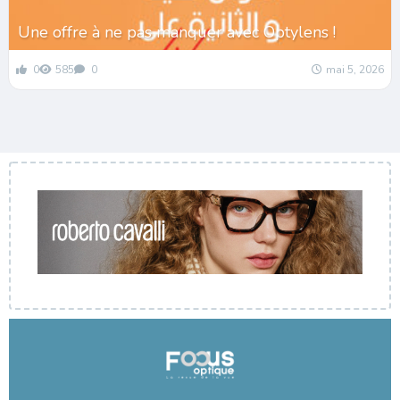
Une offre à ne pas manquer avec Optylens !
0
585
0
mai 5, 2026