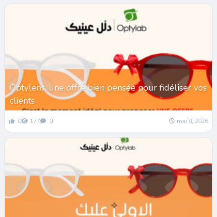
Optylens, une offre bien pensée pour fidéliser vos
clients
0
177
0
mai 8, 2026