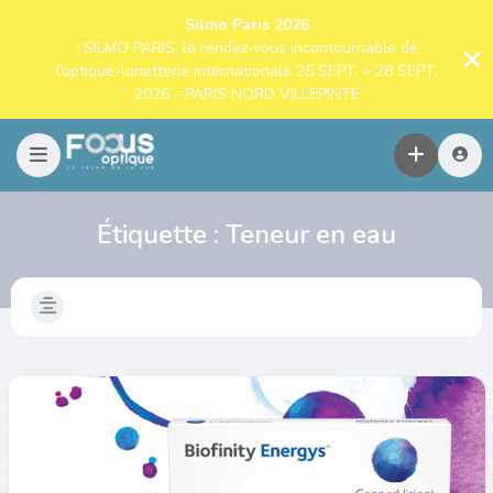
Silmo Paris 2026
: SILMO PARIS, le rendez-vous incontournable de
l’optique-lunetterie internationale 25 SEPT. > 28 SEPT.
2026 - PARIS NORD VILLEPINTE
Étiquette :
Teneur en eau