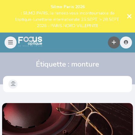
Silmo Paris 2026
: SILMO PARIS, le rendez-vous incontournable de
l’optique-lunetterie internationale 25 SEPT. > 28 SEPT.
2026 - PARIS NORD VILLEPINTE
Étiquette :
monture