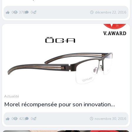
Staël
0
378
0
décembre 22, 2016
Actualité
Morel récompensée pour son innovation
technologique
0
421
0
novembre 30, 2016