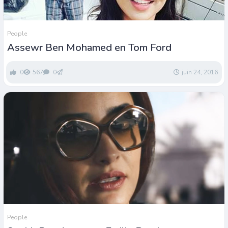
People
Assewr Ben Mohamed en Tom Ford
0
567
0
juin 24, 2016
People