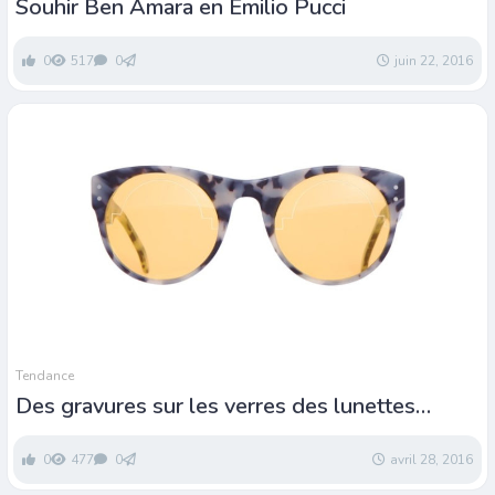
Souhir Ben Amara en Emilio Pucci
0
517
0
juin 22, 2016
Tendance
Des gravures sur les verres des lunettes
Kollektion
0
477
0
avril 28, 2016