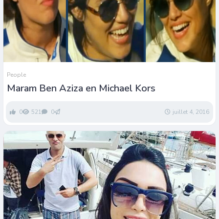
People
Maram Ben Aziza en Michael Kors
0
521
0
juillet 4, 2016