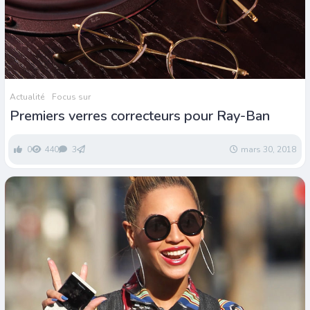
Actualité
Focus sur
Premiers verres correcteurs pour Ray-Ban
0
440
3
mars 30, 2018