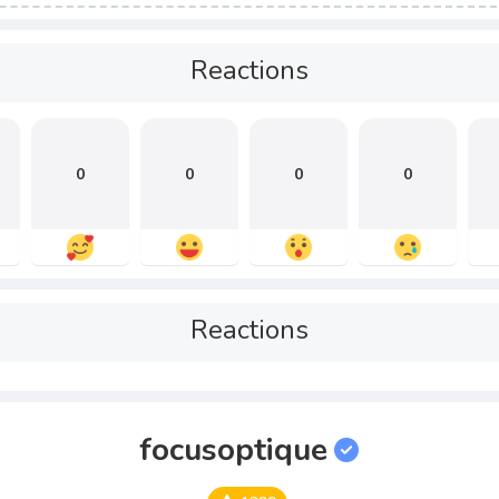
Reactions
0
0
0
0
Reactions
focusoptique