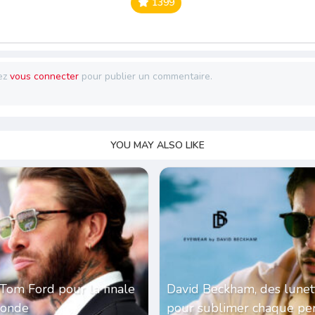
1399
ez
vous connecter
pour publier un commentaire.
YOU MAY ALSO LIKE
Tom Ford pour la finale
David Beckham, des lunet
monde
pour sublimer chaque per