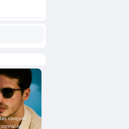
tes conçues
sonnalité