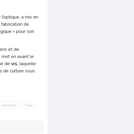
e l’optique, a mis en
e fabrication de
ogique » pour son
iens et de
 met en avant le
ue de
vis
, laquelle
s de culture sous
monture
Oga