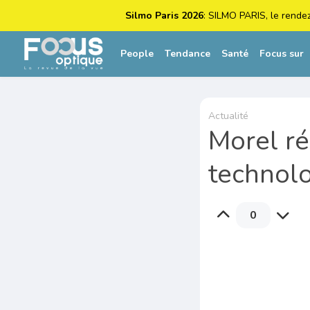
Silmo Paris 2026
: SILMO PARIS, le rende
People
Tendance
Santé
Focus sur
Actualité
Morel r
technol
0