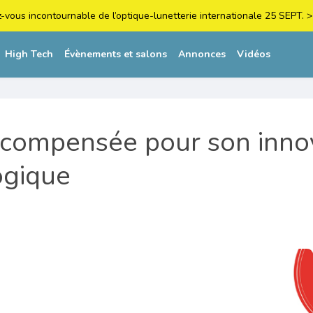
z-vous incontournable de l’optique-lunetterie internationale 25 SEPT
High Tech
Évènements et salons
Annonces
Vidéos
écompensée pour son inno
ogique