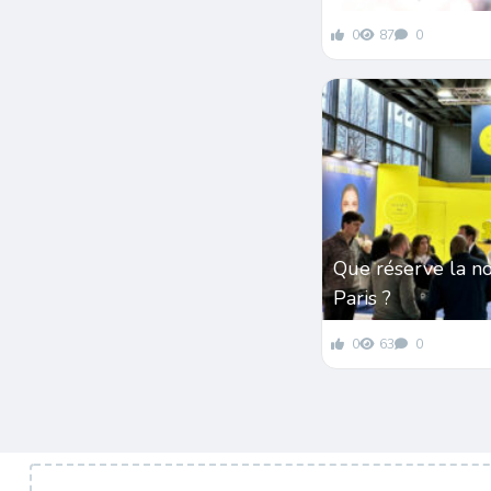
0
87
0
Que réserve la n
Paris ?
0
63
0