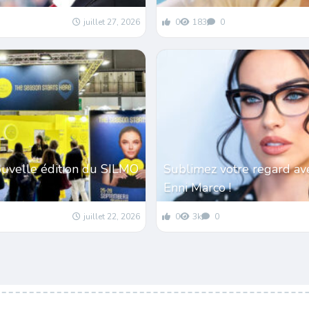
juillet 27, 2026
0
183
0
ouvelle édition du SILMO
Sublimez votre regard av
Enni Marco !
juillet 22, 2026
0
3k
0