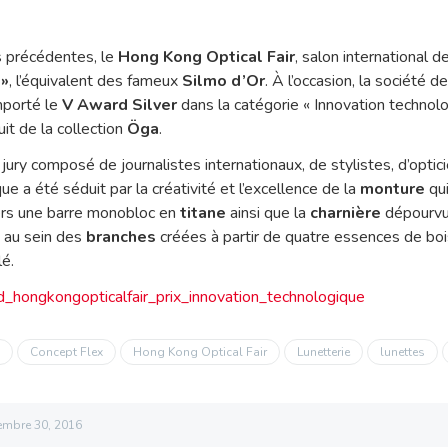
ns précédentes, le
Hong Kong Optical Fair
, salon international d
 »
, l’équivalent des fameux
Silmo d’Or
. À l’occasion, la société d
porté le
V Award Silver
dans la catégorie « Innovation technol
uit de la collection
Öga
.
jury composé de journalistes internationaux, de stylistes, d’optic
que a été séduit par la créativité et l’excellence de la
monture
qui
ers une barre monobloc en
titane
ainsi que la
charnière
dépourv
t au sein des
branches
créées à partir de quatre essences de boi
lé.
s
Concept Flex
Hong Kong Optical Fair
Lunetterie
lunettes
embre 30, 2016