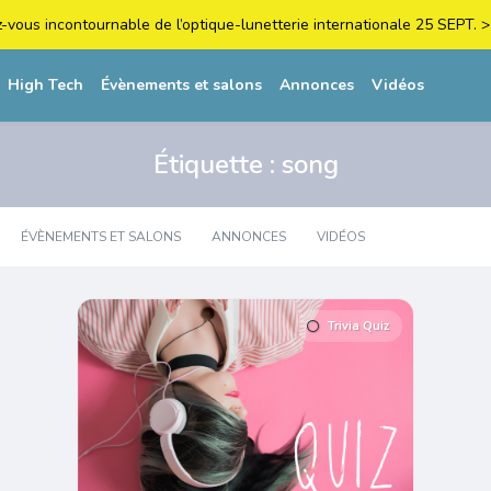
z-vous incontournable de l’optique-lunetterie internationale 25 SEPT
High Tech
Évènements et salons
Annonces
Vidéos
Étiquette :
song
ÉVÈNEMENTS ET SALONS
ANNONCES
VIDÉOS
Trivia Quiz