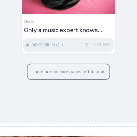
Music
Only a music expert knows
these lyrics are from which
singer ?
0
588
61
1
juin 18, 2021
There are no more pages left to load.