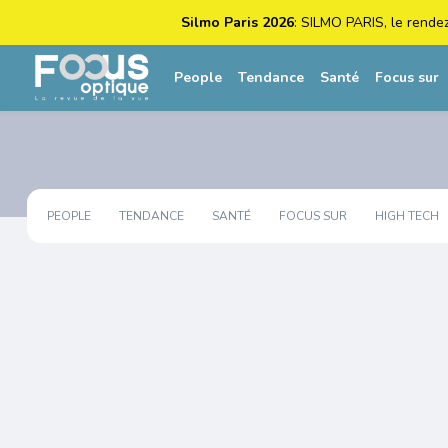
Silmo Paris 2026
: SILMO PARIS, le rende
People
Tendance
Santé
Focus sur
PEOPLE
TENDANCE
SANTÉ
FOCUS SUR
HIGH TECH