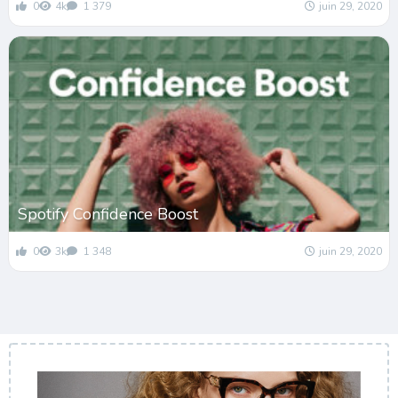
0
4k
1 379
juin 29, 2020
Spotify Confidence Boost
0
3k
1 348
juin 29, 2020