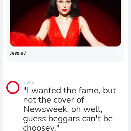
Jessie J
5 of 5
"I wanted the fame, but
not the cover of
Newsweek, oh well,
guess beggars can't be
choosey."