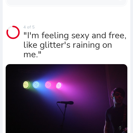
4 of 5
"I'm feeling sexy and free,
like glitter's raining on
me."