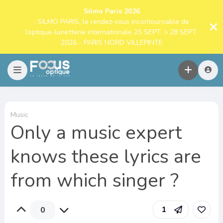
Silmo Paris 2026
: SILMO PARIS, le rendez-vous incontournable de
l’optique-lunetterie internationale 25 SEPT. > 28 SEPT.
2026 - PARIS NORD VILLEPINTE
Music
Only a music expert
knows these lyrics are
from which singer ?
1
0