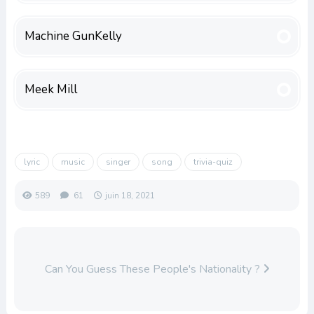
Machine GunKelly
Meek Mill
lyric
music
singer
song
trivia-quiz
589
61
juin 18, 2021
Can You Guess These People's Nationality ?