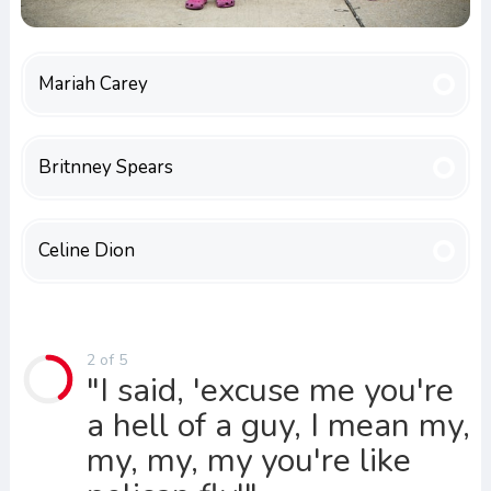
Mariah Carey
Britnney Spears
Celine Dion
2 of 5
"I said, 'excuse me you're
a hell of a guy, I mean my,
my, my, my you're like