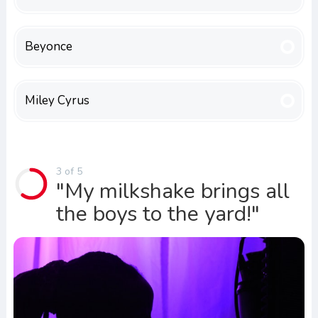
Beyonce
Miley Cyrus
3 of 5
"My milkshake brings all
the boys to the yard!"