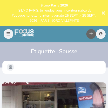
Silmo Paris 2026
: SILMO PARIS, le rendez-vous incontournable de
l’optique-lunetterie internationale 25 SEPT. > 28 SEPT.
2026 - PARIS NORD VILLEPINTE
Étiquette :
Sousse