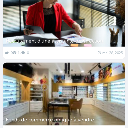
Recrutement d’une assistante de direction
0
1k
0
mai 28, 2025
Fonds de commerce optique à vendre