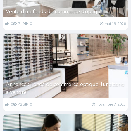
Vente d’un fonds de commerce d’optique
0
719
0
mai 19, 2026
Annonce : Fonds de commerce optique-lunetterie
à vendre
0
428
0
novembre 7, 2025