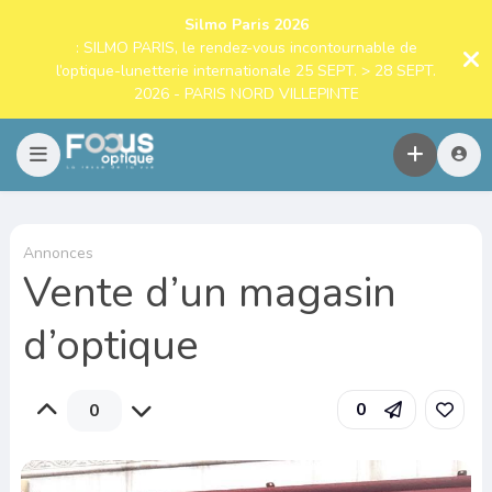
Silmo Paris 2026
: SILMO PARIS, le rendez-vous incontournable de
l’optique-lunetterie internationale 25 SEPT. > 28 SEPT.
2026 - PARIS NORD VILLEPINTE
Annonces
Vente d’un magasin
d’optique
0
0