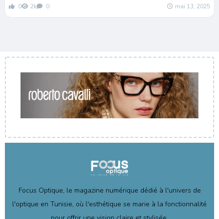
0
2k
0
mai 13, 2025
Focus Optique, le magazine numérique dédié à l'univers de
l'optique en Tunisie, où l'esthétique se marie à la fonctionnalité
pour offrir une vision claire et stylisée.