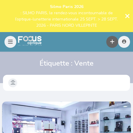
Silmo Paris 2026
: SILMO PARIS, le rendez-vous incontournable de
l’optique-lunetterie internationale 25 SEPT. > 28 SEPT.
2026 - PARIS NORD VILLEPINTE
Étiquette :
Vente