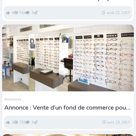
0
564
0
août 22, 2017
Annonces
Annonce : Vente d’un fond de commerce pour
opticiens
0
755
3
avril 19, 2017