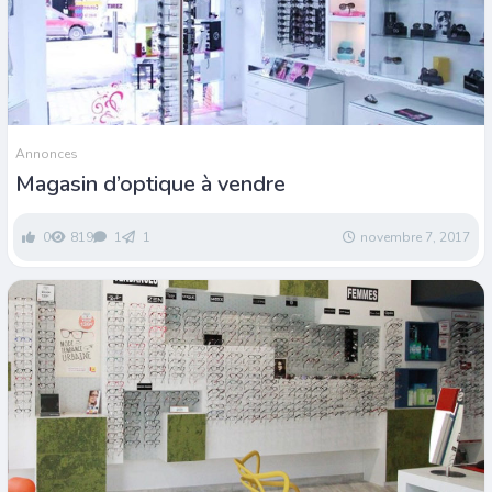
Annonces
Magasin d’optique à vendre
0
819
1
1
novembre 7, 2017