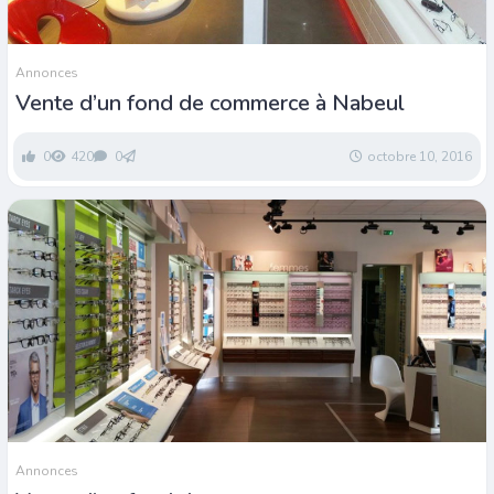
Annonces
Vente d’un fond de commerce à Nabeul
0
420
0
octobre 10, 2016
Annonces