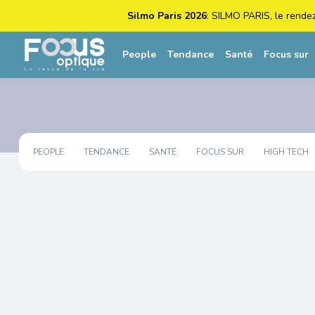
Silmo Paris 2026
: SILMO PARIS, le rende
People
Tendance
Santé
Focus sur
PEOPLE
TENDANCE
SANTÉ
FOCUS SUR
HIGH TECH