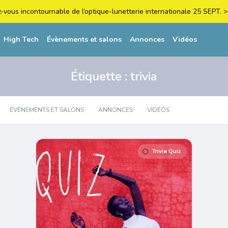
z-vous incontournable de l’optique-lunetterie internationale 25 SEPT
High Tech
Évènements et salons
Annonces
Vidéos
Étiquette :
trivia
ÉVÈNEMENTS ET SALONS
ANNONCES
VIDÉOS
Trivia Quiz