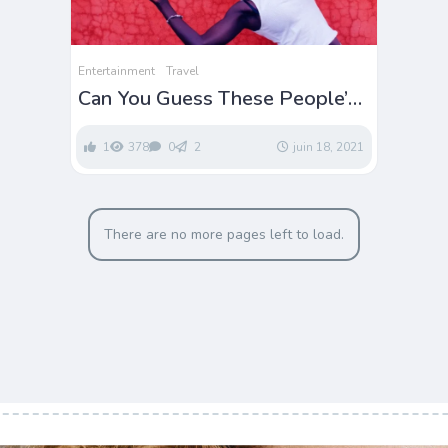
Entertainment
Travel
Can You Guess These People’s
Nationality ?
1
378
0
2
juin 18, 2021
There are no more pages left to load.