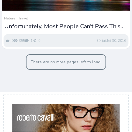
Nature
Travel
Unfortunately, Most People Can’t Pass This
World Capital Quiz
0
355
1
0
juillet 30, 2016
There are no more pages left to load.