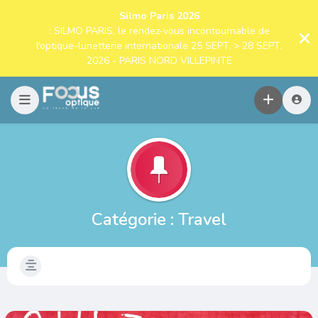
Silmo Paris 2026
: SILMO PARIS, le rendez-vous incontournable de
l’optique-lunetterie internationale 25 SEPT. > 28 SEPT.
2026 - PARIS NORD VILLEPINTE
Catégorie :
Travel