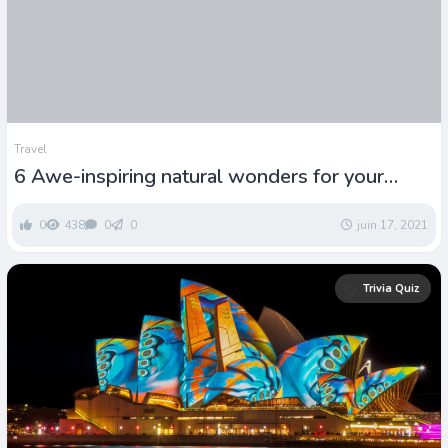
Travel
6 Awe-inspiring natural wonders for your
bucket list
0
438
0
0
juin 17, 2021
Trivia Quiz