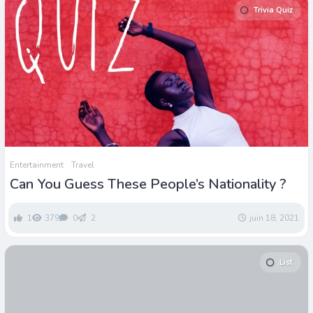
Trivia Quiz
Entertainment
Travel
Can You Guess These People’s Nationality ?
1
379
0
2
juin 18, 2021
List