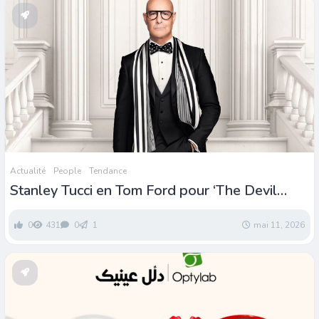
Actualité
People
Tendance
Stanley Tucci en Tom Ford pour ‘The Devil
Wears Prada2’
0
431
0
1
mai 11, 2026