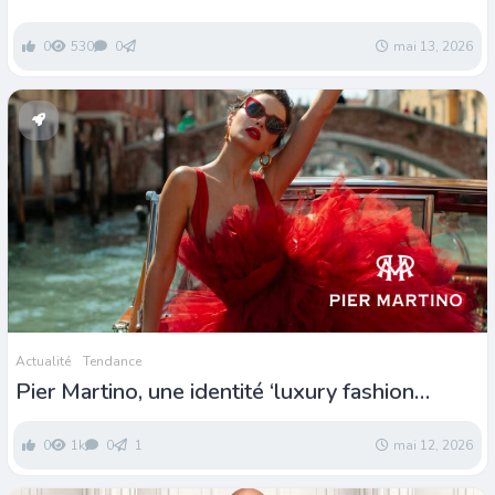
d’opportunités
0
530
0
mai 13, 2026
Actualité
Tendance
Pier Martino, une identité ‘luxury fashion
eyewear’
0
1k
0
1
mai 12, 2026