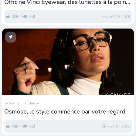
Officine Vinci Eyewear, des lunettes à la pointe
de la mode
0
2k
0
avril 29, 2026
Actualité
Tendance
Osmose, le style commence par votre regard
0
4k
0
avril 14, 2026