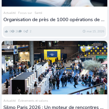
Actualité
Focus sur
Santé
Organisation de près de 1000 opérations de la
cataracte à travers la Tunisie
0
2k
0
2
mai 15, 2026
Actualité
Évènements et salons
Silmo Paris 2026 : Un moteur de rencontres et