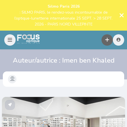
Silmo Paris 2026
: SILMO PARIS, le rendez-vous incontournable de
l’optique-lunetterie internationale 25 SEPT. > 28 SEPT.
2026 - PARIS NORD VILLEPINTE
Auteur/autrice :
Imen ben Khaled