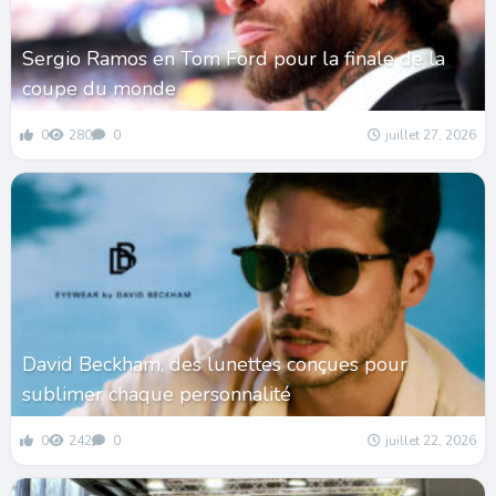
Sergio Ramos en Tom Ford pour la finale de la
coupe du monde
0
280
0
juillet 27, 2026
David Beckham, des lunettes conçues pour
sublimer chaque personnalité
0
242
0
juillet 22, 2026