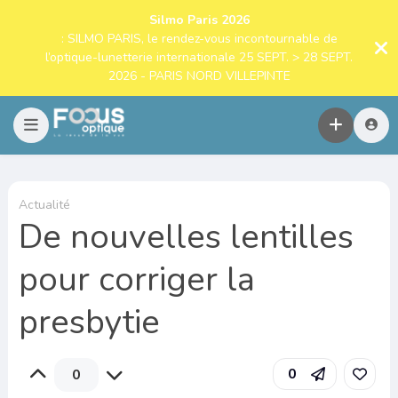
Silmo Paris 2026
: SILMO PARIS, le rendez-vous incontournable de
l’optique-lunetterie internationale 25 SEPT. > 28 SEPT.
2026 - PARIS NORD VILLEPINTE
Actualité
De nouvelles lentilles
pour corriger la
presbytie
0
0