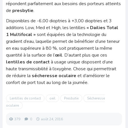
répondent parfaitement aux besoins des porteurs atteints
de
presbytie
.
Disponibles de -6,00 dioptries à +3,00 dioptries et 3
additions Low, Med et High, les lentilles
« Dailies Total
1 Multifocal »
sont équipées de la technologie du
gradient d’eau, laquelle permet de bénéficier d’une teneur
en eau supérieure à 80 %, soit pratiquement la même
quantité à la surface de l’
œil
. D’autant plus que ces
lentilles
de contact
à usage unique disposent d’une
haute transmissibilité à l’oxygène. Chose qui permettrait
de réduire la
sécheresse oculaire
et d’améliorer le
confort de port tout au long de la journée.
Lentilles de contact
oeil
Presbytie
Sécheresse
oculaire
379
0
août 24, 2016