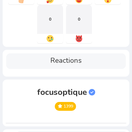
0
0
Reactions
focusoptique
1399