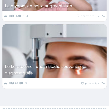
La myopie, en nette augmentation
0
3k
534
décembre 3, 2024
Le kératocône : une maladie souvent sous
diagnostiquée
0
614
0
janvier 4, 2024