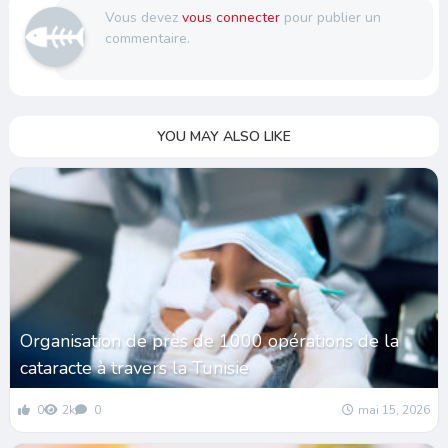
Vous devez
vous connecter
pour publier un
commentaire.
YOU MAY ALSO LIKE
Organisation de près de 1000 opérations de la
cataracte à travers la Tunisie
0
2k
0
mai 15, 2026