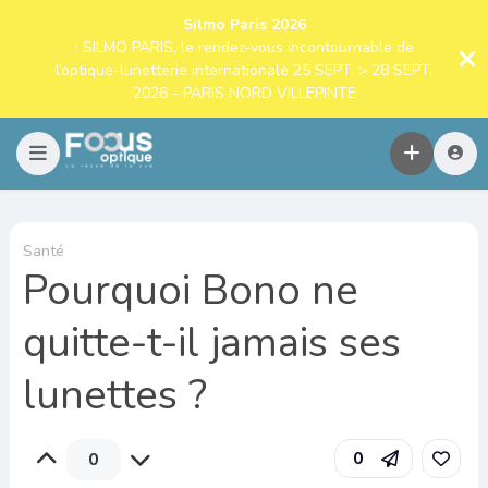
Silmo Paris 2026
: SILMO PARIS, le rendez-vous incontournable de
l’optique-lunetterie internationale 25 SEPT. > 28 SEPT.
2026 - PARIS NORD VILLEPINTE
Santé
Pourquoi Bono ne
quitte-t-il jamais ses
lunettes ?
0
0