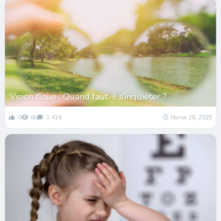
Vision floue : Quand faut-il s’inquiéter ?
0
6k
1 416
février 26, 2025