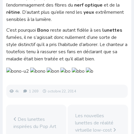
l’endommagement des fibres du
nerf optique
et de la
rétine
. D’autant plus qu’elle rend les
yeux
extrêmement
sensibles à la lumière.
C’est pourquoi
Bono
reste autant fidèle à ses
lunettes
fumées, il ne s’agissait donc nullement d’une sorte de
style distinctif qu’il a pris l’habitude d’arborer. Le chanteur a
toutefois tenu à rassurer ses fans en déclarant que sa
maladie était bien traitée et qu’il allait bien.
4k
1 269
octobre 22, 2014
Les nouvelles
Des lunettes
lunettes de réalité
inspirées du Pop Art
virtuelle low-cost