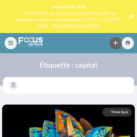
Silmo Paris 2026
: SILMO PARIS, le rendez-vous incontournable de
l’optique-lunetterie internationale 25 SEPT. > 28 SEPT.
2026 - PARIS NORD VILLEPINTE
Étiquette :
capital
Trivia Quiz