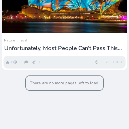
Nature
Travel
Unfortunately, Most People Can’t Pass This
World Capital Quiz
0
356
1
0
juillet 30, 2016
There are no more pages left to load.