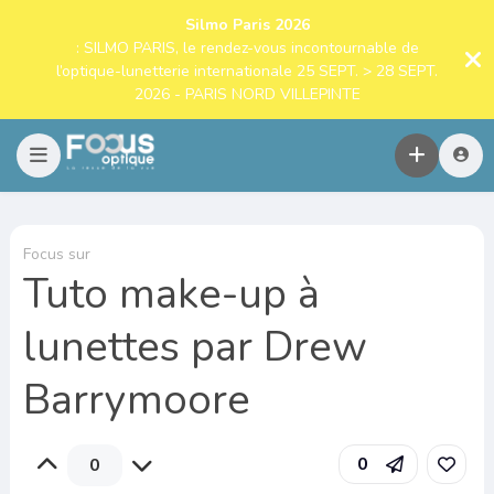
Silmo Paris 2026
: SILMO PARIS, le rendez-vous incontournable de
l’optique-lunetterie internationale 25 SEPT. > 28 SEPT.
2026 - PARIS NORD VILLEPINTE
Focus sur
Tuto make-up à
lunettes par Drew
Barrymoore
0
0