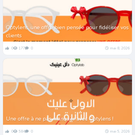
Optylens, une offre bien pensée pour fidéliser vos
clients
0
177
0
mai 8, 2026
Une offre à ne pas manquer avec Optylens !
0
584
0
mai 5, 2026