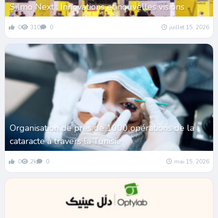
Silmo Next : Innovations et nouvelles visions
0
310
0
juillet 15, 2026
Organisation de près de 1000 opérations de la
cataracte à travers la Tunisie
0
2k
0
mai 15, 2026